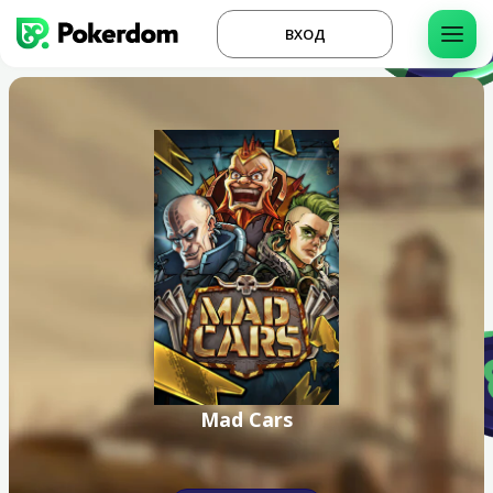
ВХОД
Mad Cars