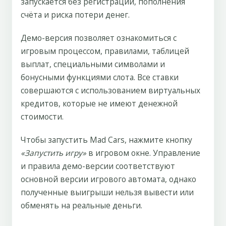
запускается без регистрации, пополнения
счёта и риска потери денег.
Демо-версия позволяет ознакомиться с
игровым процессом, правилами, таблицей
выплат, специальными символами и
бонусными функциями слота. Все ставки
совершаются с использованием виртуальных
кредитов, которые не имеют денежной
стоимости.
Чтобы запустить Mad Cars, нажмите кнопку
«Запустить игру»
в игровом окне. Управление
и правила демо-версии соответствуют
основной версии игрового автомата, однако
полученные выигрыши нельзя вывести или
обменять на реальные деньги.