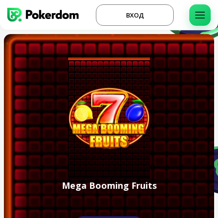
ВХОД
Mega Booming Fruits