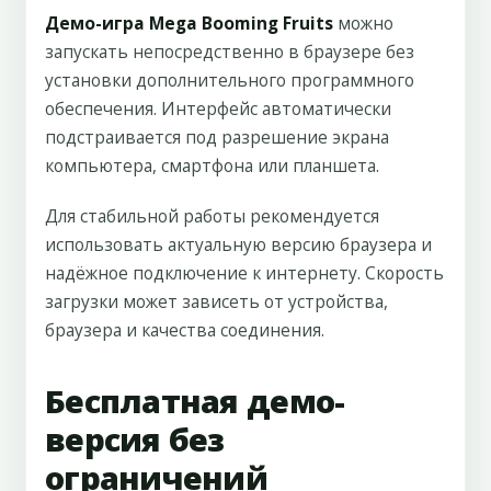
Демо-игра Mega Booming Fruits
можно
запускать непосредственно в браузере без
установки дополнительного программного
обеспечения. Интерфейс автоматически
подстраивается под разрешение экрана
компьютера, смартфона или планшета.
Для стабильной работы рекомендуется
использовать актуальную версию браузера и
надёжное подключение к интернету. Скорость
загрузки может зависеть от устройства,
браузера и качества соединения.
Бесплатная демо-
версия без
ограничений