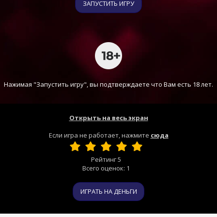
ЗАПУСТИТЬ ИГРУ
Нажимая "Запустить игру", вы подтверждаете что Вам есть 18 лет.
Открыть на весь экран
Если игра не работает, нажмите
сюда
Рейтинг
5
Всего оценок:
1
ИГРАТЬ НА ДЕНЬГИ