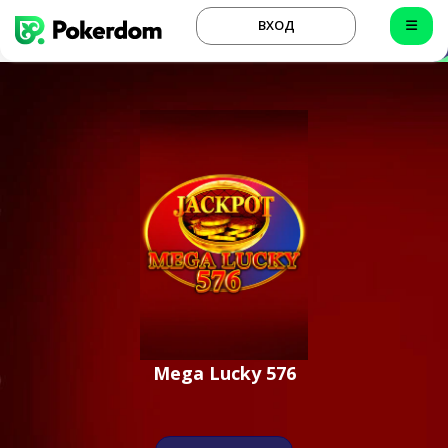
ВХОД
Mega Lucky 576