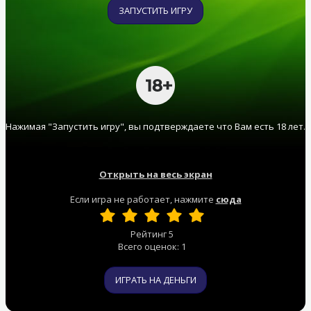
ЗАПУСТИТЬ ИГРУ
Нажимая "Запустить игру", вы подтверждаете что Вам есть 18 лет.
Открыть на весь экран
Если игра не работает, нажмите
сюда
Рейтинг
5
Всего оценок:
1
ИГРАТЬ НА ДЕНЬГИ