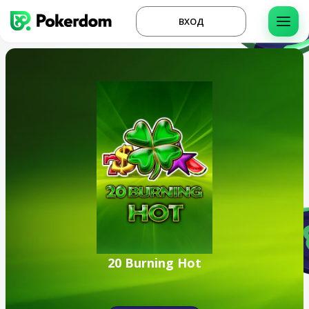
ВХОД
20 Burning Hot