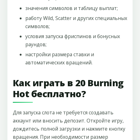
значения символов и таблицу выплат;
работу Wild, Scatter и других специальных
символов;
условия запуска фриспинов и бонусных
раундов;
настройки размера ставки и
автоматических вращений.
Как играть в 20 Burning
Hot бесплатно?
Для запуска слота не требуется создавать
аккаунт или вносить депозит. Откройте игру,
дождитесь полной загрузки и нажмите кнопку
вращения. При необходимости размер