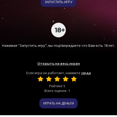
ЗАПУСТИТЬ ИГРУ
Нажимая "Запустить игру", вы подтверждаете что Вам есть 18 лет.
Открыть на весь экран
Если игра не работает, нажмите
сюда
Рейтинг
5
Всего оценок:
1
ИГРАТЬ НА ДЕНЬГИ