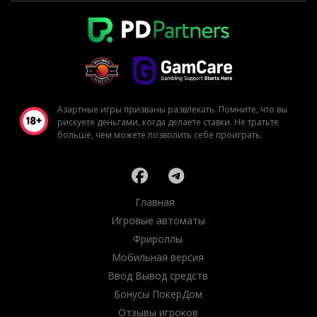
Азартные игры призваны развлекать. Помните, что вы
рискуете деньгами, когда делаете ставки. Не тратьте
больше, чем можете позволить себе проиграть.
Главная
Игровые автоматы
Фрироллы
Мобильная версия
Ввод Вывод средств
Бонусы ПокерДом
Отзывы игроков