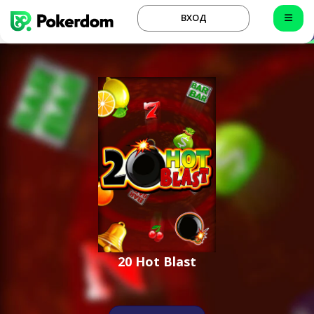
ВХОД
20 Hot Blast