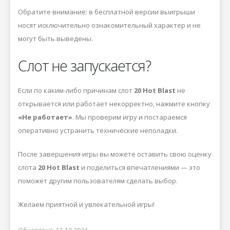
Обратите внимание: в бесплатной версии выигрыши
носят исключительно ознакомительный характер и не
могут быть выведены.
Слот не запускается?
Если по каким-либо причинам слот
20 Hot Blast
не
открывается или работает некорректно, нажмите кнопку
«Не работает»
. Мы проверим игру и постараемся
оперативно устранить технические неполадки.
После завершения игры вы можете оставить свою оценку
слота
20 Hot Blast
и поделиться впечатлениями — это
поможет другим пользователям сделать выбор.
Желаем приятной и увлекательной игры!
Обновлено:
11.10.2024