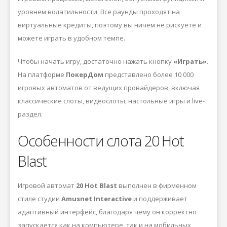
уровнем волатильности. Все раунды проходят на
виртуальные кредиты, поэтому вы ничем не рискуете и
можете играть в удобном темпе.
Чтобы начать игру, достаточно нажать кнопку
«Играть»
.
На платформе
ПокерДом
представлено более 10 000
игровых автоматов от ведущих провайдеров, включая
классические слоты, видеослоты, настольные игры и live-
раздел.
Особенности слота 20 Hot
Blast
Игровой автомат
20 Hot Blast
выполнен в фирменном
стиле студии
Amusnet Interactive
и поддерживает
адаптивный интерфейс, благодаря чему он корректно
запускается как на компьютере, так и на мобильных