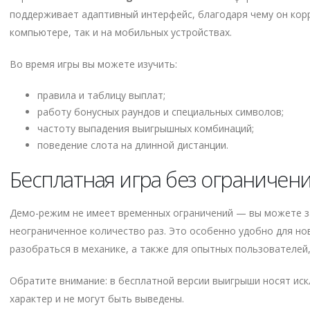
поддерживает адаптивный интерфейс, благодаря чему он корр
компьютере, так и на мобильных устройствах.
Во время игры вы можете изучить:
правила и таблицу выплат;
работу бонусных раундов и специальных символов;
частоту выпадения выигрышных комбинаций;
поведение слота на длинной дистанции.
Бесплатная игра без ограничен
Демо-режим не имеет временных ограничений — вы можете з
неограниченное количество раз. Это особенно удобно для но
разобраться в механике, а также для опытных пользователей,
Обратите внимание: в бесплатной версии выигрыши носят и
характер и не могут быть выведены.