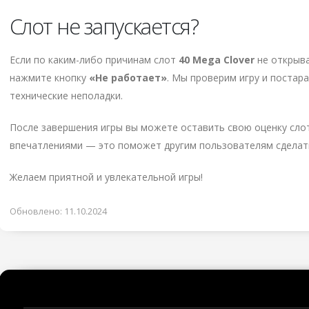
Слот не запускается?
Если по каким-либо причинам слот
40 Mega Clover
не открыва
нажмите кнопку
«Не работает»
. Мы проверим игру и постар
технические неполадки.
После завершения игры вы можете оставить свою оценку сл
впечатлениями — это поможет другим пользователям сделат
Желаем приятной и увлекательной игры!
Обновлено:
11.10.2024