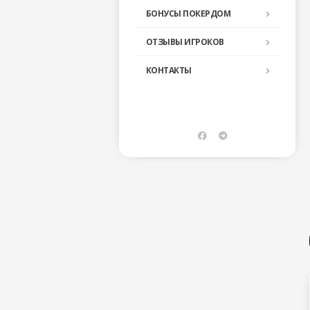
БОНУСЫ ПОКЕРДОМ
ОТЗЫВЫ ИГРОКОВ
КОНТАКТЫ