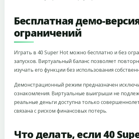
Бесплатная демо-версия
ограничений
Играть в 40 Super Hot можно бесплатно и без огр
запусков. Виртуальный баланс позволяет повторн
изучать его функции без использования собственн
Демонстрационный режим предназначен исключи
ознакомления. Виртуальные выигрыши не подлежа
реальные деньги доступна только совершенноле
связана с риском финансовых потерь.
Что делать, если 40 Supe