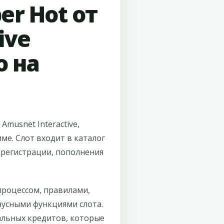
er Hot от
ive
о на
musnet Interactive,
е. Слот входит в каталог
 регистрации, пополнения
процессом, правилами,
нусными функциями слота.
альных кредитов, которые