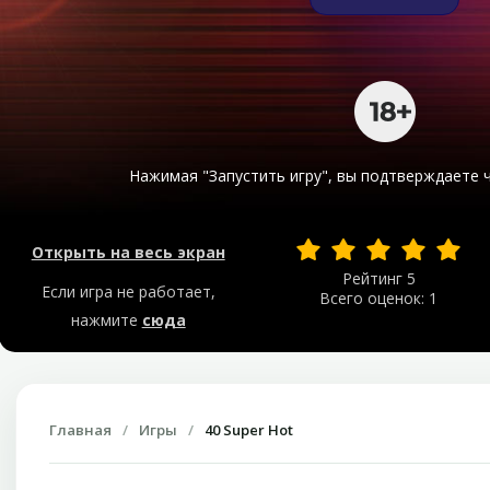
Нажимая "Запустить игру", вы подтверждаете ч
Открыть на весь экран
Рейтинг
5
Если игра не работает,
Всего оценок:
1
нажмите
сюда
Главная
Игры
40 Super Hot