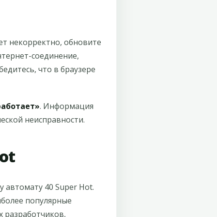
ет некорректно, обновите
нтернет-соединение,
едитесь, что в браузере
работает»
. Информация
ческой неисправности.
ot
 автомату 40 Super Hot.
иболее популярные
х разработчиков,