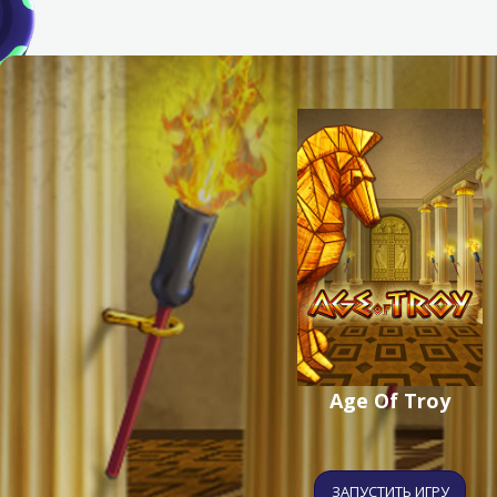
Age Of Troy
ЗАПУСТИТЬ ИГРУ