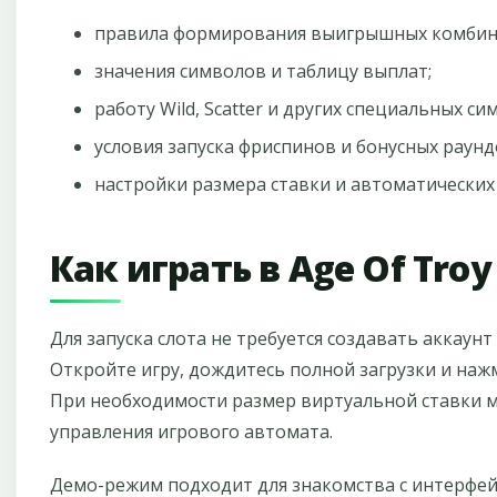
правила формирования выигрышных комбин
значения символов и таблицу выплат;
работу Wild, Scatter и других специальных си
условия запуска фриспинов и бонусных раунд
настройки размера ставки и автоматических
Как играть в Age Of Tro
Для запуска слота не требуется создавать аккаунт
Откройте игру, дождитесь полной загрузки и наж
При необходимости размер виртуальной ставки 
управления игрового автомата.
Демо-режим подходит для знакомства с интерфей