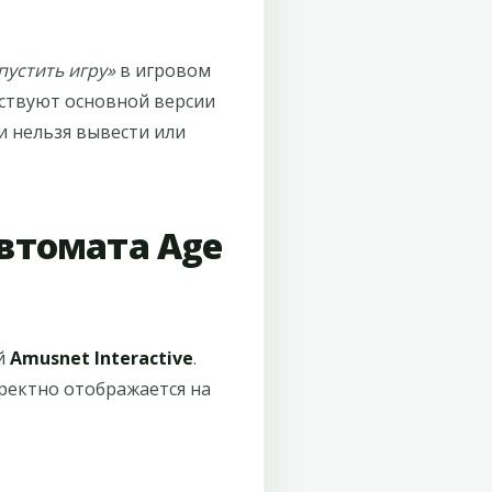
пустить игру»
в игровом
тствуют основной версии
 нельзя вывести или
автомата Age
й
Amusnet Interactive
.
ректно отображается на