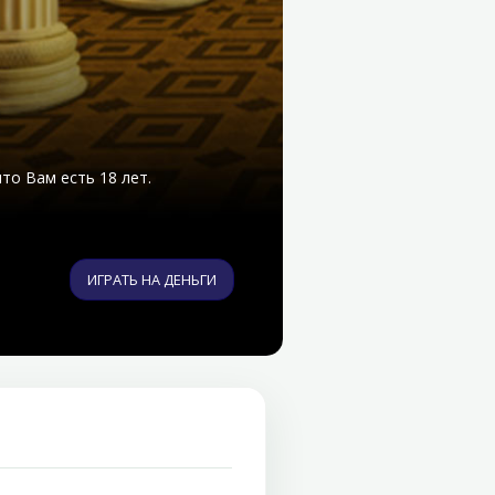
то Вам есть 18 лет.
ИГРАТЬ НА ДЕНЬГИ