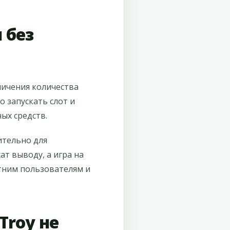
 без
ничения количества
о запускать слот и
ых средств.
тельно для
т выводу, а игра на
тним пользователям и
Troy не