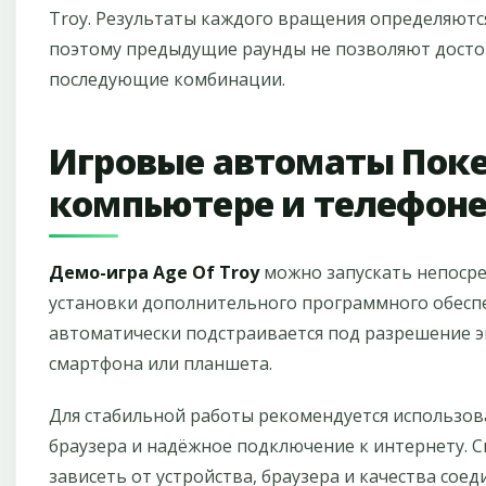
Troy. Результаты каждого вращения определяютс
поэтому предыдущие раунды не позволяют досто
последующие комбинации.
Игровые автоматы Пок
компьютере и телефон
Демо-игра Age Of Troy
можно запускать непосре
установки дополнительного программного обесп
автоматически подстраивается под разрешение 
смартфона или планшета.
Для стабильной работы рекомендуется использо
браузера и надёжное подключение к интернету. С
зависеть от устройства, браузера и качества соед