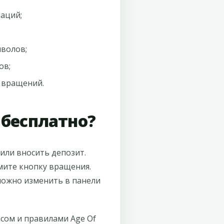
аций;
мволов;
ов;
 вращений.
y бесплатно?
 или вносить депозит.
мите кнопку вращения.
можно изменить в панели
сом и правилами Age Of