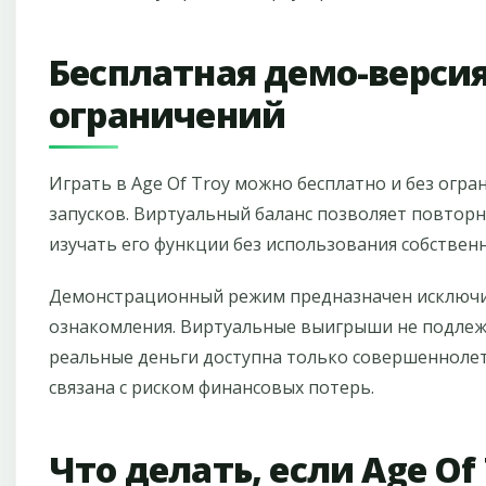
Бесплатная демо-версия
ограничений
Играть в Age Of Troy можно бесплатно и без огра
запусков. Виртуальный баланс позволяет повторн
изучать его функции без использования собственн
Демонстрационный режим предназначен исключи
ознакомления. Виртуальные выигрыши не подлежа
реальные деньги доступна только совершенноле
связана с риском финансовых потерь.
Что делать, если Age Of 