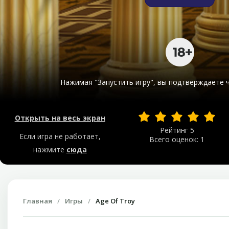
Нажимая "Запустить игру", вы подтверждаете ч
Открыть на весь экран
Рейтинг
5
Если игра не работает,
Всего оценок:
1
нажмите
сюда
Главная
Игры
Age Of Troy