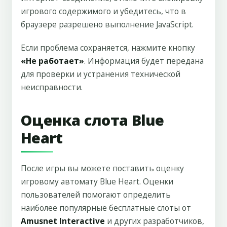
игрового содержимого и убедитесь, что в
браузере разрешено выполнение JavaScript.
Если проблема сохраняется, нажмите кнопку
«Не работает»
. Информация будет передана
для проверки и устранения технической
неисправности.
Оценка слота Blue
Heart
После игры вы можете поставить оценку
игровому автомату Blue Heart. Оценки
пользователей помогают определить
наиболее популярные бесплатные слоты от
Amusnet Interactive
и других разработчиков,