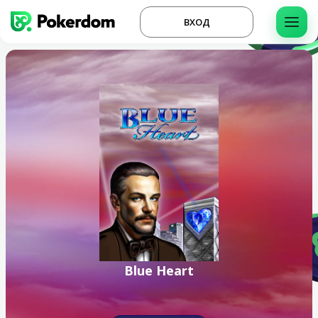
ВХОД
Blue Heart