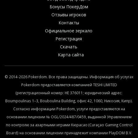
Бонусы ПокерДом
Отзывы игроков
Контакты
Официальное зеркало
Регистрация
Скачать
Карта сайта
© 2014-2026 Pokerdom. Все права защищены. Информация об услугах
Pokerdom предоставляется компанией TESHI LIMITED
(регистрационный номер: HE 376011; юридический адрес:
Boumpoulinas 1–3, Bouboulina Building, офис 42, 1060, Никосия, Кипр).
Согласно информации Pokerdom, услуги предоставляются на
основании лицензии № OGL/2024/487/0459, выданной Управлением
по контролю за азартными играми Кюрасао (Curaçao Gaming Control
Board) на основании лицензии принадлежит компании PlayDOM B.V.