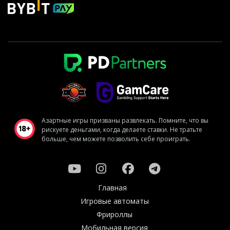
Азартные игры призваны развлекать. Помните, что вы
рискуете деньгами, когда делаете ставки. Не тратьте
больше, чем можете позволить себе проиграть.
Главная
Игровые автоматы
Фрироллы
Мобильная версия