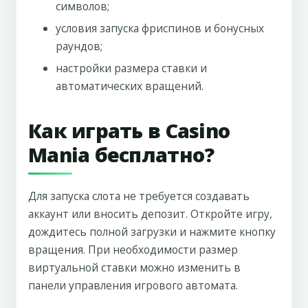
символов;
условия запуска фриспинов и бонусных
раундов;
настройки размера ставки и
автоматических вращений.
Как играть в Casino
Mania бесплатно?
Для запуска слота не требуется создавать
аккаунт или вносить депозит. Откройте игру,
дождитесь полной загрузки и нажмите кнопку
вращения. При необходимости размер
виртуальной ставки можно изменить в
панели управления игрового автомата.