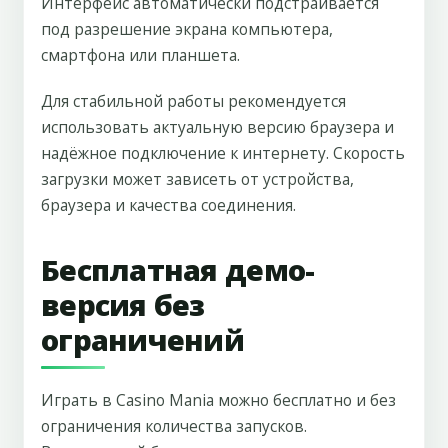
Интерфейс автоматически подстраивается
под разрешение экрана компьютера,
смартфона или планшета.
Для стабильной работы рекомендуется
использовать актуальную версию браузера и
надёжное подключение к интернету. Скорость
загрузки может зависеть от устройства,
браузера и качества соединения.
Бесплатная демо-
версия без
ограничений
Играть в Casino Mania можно бесплатно и без
ограничения количества запусков.