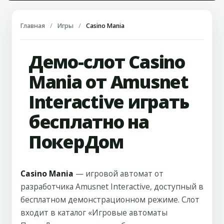
Главная
Игры
Casino Mania
Демо-слот Casino
Mania от Amusnet
Interactive играть
бесплатно на
ПокерДом
Casino Mania
— игровой автомат от
разработчика Amusnet Interactive, доступный в
бесплатном демонстрационном режиме. Слот
входит в каталог «Игровые автоматы