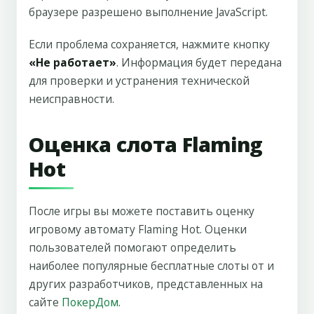
браузере разрешено выполнение JavaScript.
Если проблема сохраняется, нажмите кнопку
«Не работает»
. Информация будет передана
для проверки и устранения технической
неисправности.
Оценка слота Flaming
Hot
После игры вы можете поставить оценку
игровому автомату Flaming Hot. Оценки
пользователей помогают определить
наиболее популярные бесплатные слоты от
и
других разработчиков, представленных на
сайте
ПокерДом
.