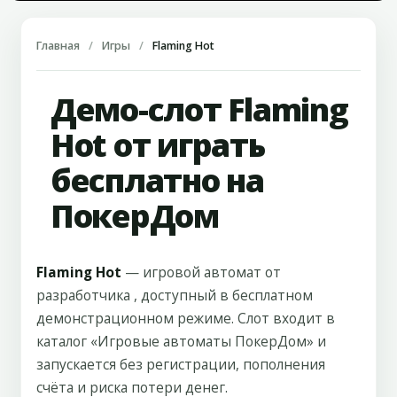
Главная
Игры
Flaming Hot
Демо-слот Flaming
Hot от играть
бесплатно на
ПокерДом
Flaming Hot
— игровой автомат от
разработчика , доступный в бесплатном
демонстрационном режиме. Слот входит в
каталог «Игровые автоматы ПокерДом» и
запускается без регистрации, пополнения
счёта и риска потери денег.