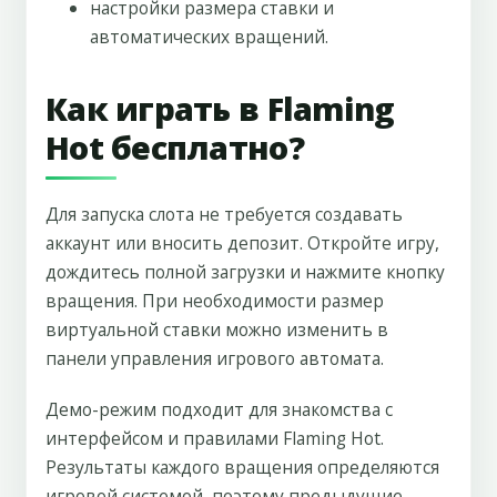
настройки размера ставки и
автоматических вращений.
Как играть в Flaming
Hot бесплатно?
Для запуска слота не требуется создавать
аккаунт или вносить депозит. Откройте игру,
дождитесь полной загрузки и нажмите кнопку
вращения. При необходимости размер
виртуальной ставки можно изменить в
панели управления игрового автомата.
Демо-режим подходит для знакомства с
интерфейсом и правилами Flaming Hot.
Результаты каждого вращения определяются
игровой системой, поэтому предыдущие