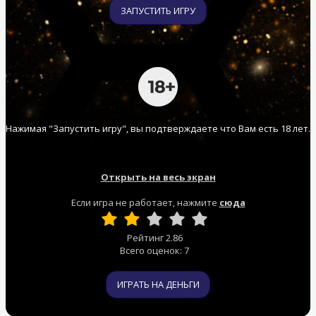
ЗАПУСТИТЬ ИГРУ
Нажимая "Запустить игру", вы подтверждаете что Вам есть 18 лет.
Открыть на весь экран
Если игра не работает, нажмите
сюда
Рейтинг
2.86
Всего оценок:
7
ИГРАТЬ НА ДЕНЬГИ