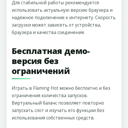
Для стабильной работы рекомендуется
использовать актуальную версию браузера и
надёжное подключение к интернету. Скорость
загрузки может зависеть от устройства,
браузера и качества соединения.
Бесплатная демо-
версия без
ограничений
Играть в Flaming Hot можно бесплатно и без
ограничения количества запусков.
Виртуальный баланс позволяет повторно
запускать слот и изучать его функции без
использования собственных средств.