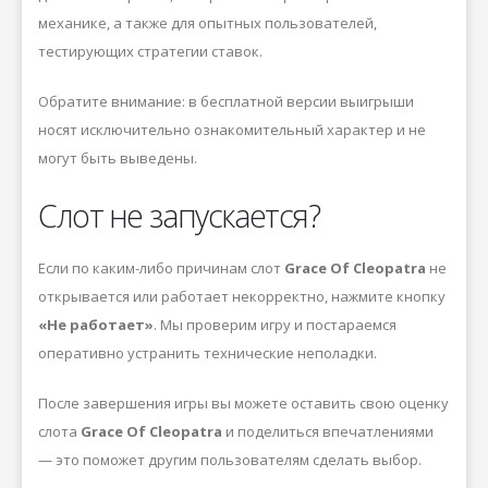
механике, а также для опытных пользователей,
тестирующих стратегии ставок.
Обратите внимание: в бесплатной версии выигрыши
носят исключительно ознакомительный характер и не
могут быть выведены.
Слот не запускается?
Если по каким-либо причинам слот
Grace Of Cleopatra
не
открывается или работает некорректно, нажмите кнопку
«Не работает»
. Мы проверим игру и постараемся
оперативно устранить технические неполадки.
После завершения игры вы можете оставить свою оценку
слота
Grace Of Cleopatra
и поделиться впечатлениями
— это поможет другим пользователям сделать выбор.