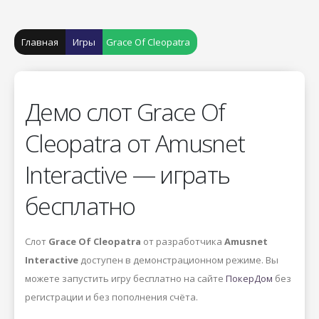
Главная
Игры
Grace Of Cleopatra
Демо слот Grace Of
Cleopatra от Amusnet
Interactive — играть
бесплатно
Слот
Grace Of Cleopatra
от разработчика
Amusnet
Interactive
доступен в демонстрационном режиме. Вы
можете запустить игру бесплатно на сайте
ПокерДом
без
регистрации и без пополнения счёта.