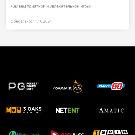
Желаем приятной и увлекательной игры!
Обновлено:
11.10.2024