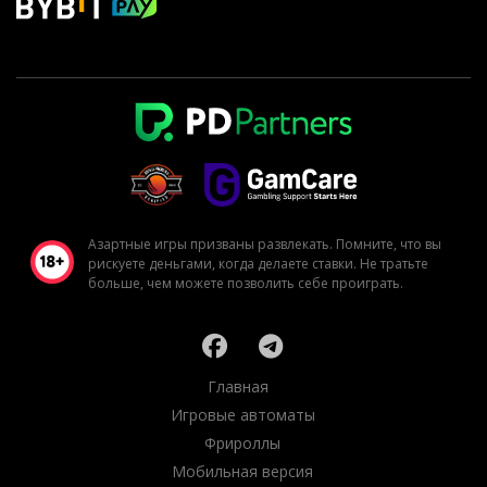
Азартные игры призваны развлекать. Помните, что вы
рискуете деньгами, когда делаете ставки. Не тратьте
больше, чем можете позволить себе проиграть.
Главная
Игровые автоматы
Фрироллы
Мобильная версия