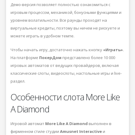
Демо-версия позволяет полностью ознакомиться с
игровым процессом, механикой, бонусными функциями и
уровнем волатильности. Все раунды проходят на
виртуальные кредиты, поэтому вы ничем не рискуете и
можете играть в удобном темпе.
Чтобы начать игру, достаточно нажать кнопку
«Играть»
.
На платформе
ПокерДом
представлено более 10 000
игровых автоматов от ведущих провайдеров, включая
классические слоты, видеослоты, настольные игры и live-
раздел.
Особенности слота More Like
A Diamond
Игровой автомат
More Like A Diamond
выполнен в
фирменном стиле студии
Amusnet Interactive
и