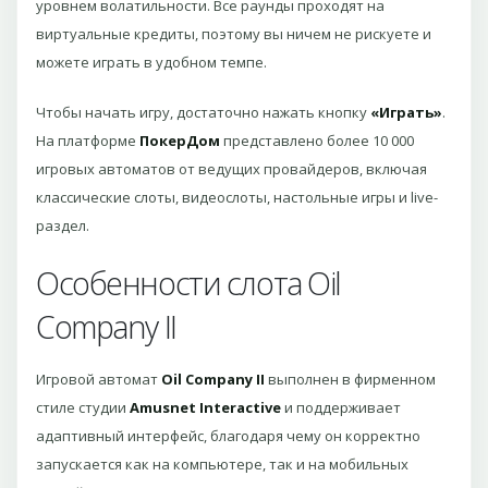
уровнем волатильности. Все раунды проходят на
виртуальные кредиты, поэтому вы ничем не рискуете и
можете играть в удобном темпе.
Чтобы начать игру, достаточно нажать кнопку
«Играть»
.
На платформе
ПокерДом
представлено более 10 000
игровых автоматов от ведущих провайдеров, включая
классические слоты, видеослоты, настольные игры и live-
раздел.
Особенности слота Oil
Company II
Игровой автомат
Oil Company II
выполнен в фирменном
стиле студии
Amusnet Interactive
и поддерживает
адаптивный интерфейс, благодаря чему он корректно
запускается как на компьютере, так и на мобильных