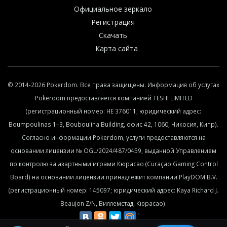
Официальное зеркало
Регистрация
Скачать
Карта сайта
© 2014-2026 Pokerdom. Все права защищены. Информация об услугах
Pokerdom предоставляется компанией TESHI LIMITED
(регистрационный номер: HE 376011; юридический адрес:
Boumpoulinas 1–3, Bouboulina Building, офис 42, 1060, Никосия, Кипр).
Согласно информации Pokerdom, услуги предоставляются на
основании лицензии № OGL/2024/487/0459, выданной Управлением
по контролю за азартными играми Кюрасао (Curaçao Gaming Control
Board) на основании лицензии принадлежит компании PlayDOM B.V.
(регистрационный номер: 145097; юридический адрес: Kaya Richard J.
Beaujon Z/N, Виллемстад, Кюрасао).