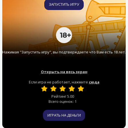
ЗАПУСТИТЬ ИГРУ
Нажимая "Запустить игру", вы подтверждаете что Вам есть 18 лет.
Открыть на весь экран
Если игра не работает, нажмите
сюда
Рейтинг
5.00
Всего оценок:
1
ИГРАТЬ НА ДЕНЬГИ