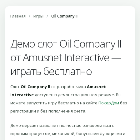
Главная
Игры
Oil Company II
Демо слот Oil Company II
от Amusnet Interactive —
играть бесплатно
Слот
Oil Company II
от разработчика
Amusnet
Interactive
доступен в демонстрационном режиме. Вы
можете запустить игру бесплатно на сайте
ПокерДом
без
регистрации и без пополнения счёта.
Демо-версия позволяет полностью ознакомиться с
игровым процессом, механикой, бонусными функциями и