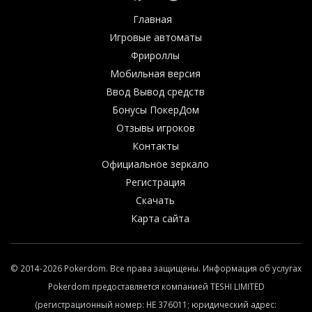
Главная
Игровые автоматы
Фрироллы
Мобильная версия
Ввод Вывод средств
Бонусы ПокерДом
Отзывы игроков
Контакты
Официальное зеркало
Регистрация
Скачать
Карта сайта
© 2014-2026 Pokerdom. Все права защищены. Информация об услугах
Pokerdom предоставляется компанией TESHI LIMITED
(регистрационный номер: HE 376011; юридический адрес: