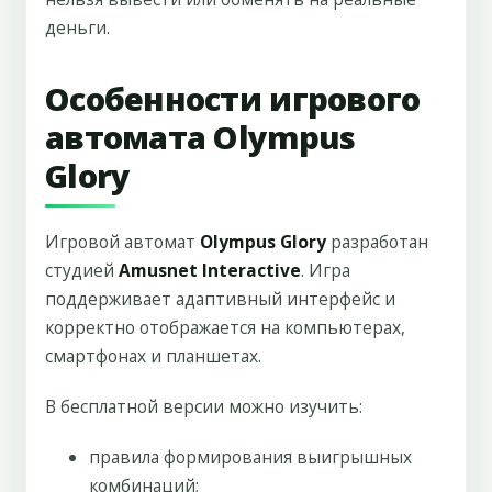
деньги.
Особенности игрового
автомата Olympus
Glory
Игровой автомат
Olympus Glory
разработан
студией
Amusnet Interactive
. Игра
поддерживает адаптивный интерфейс и
корректно отображается на компьютерах,
смартфонах и планшетах.
В бесплатной версии можно изучить:
правила формирования выигрышных
комбинаций;