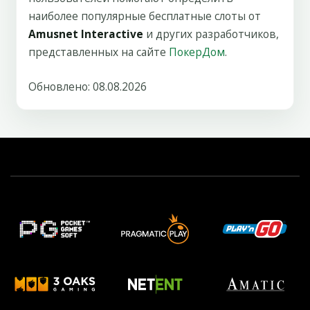
наиболее популярные бесплатные слоты от
Amusnet Interactive
и других разработчиков,
представленных на сайте
ПокерДом
.
Обновлено:
08.08.2026