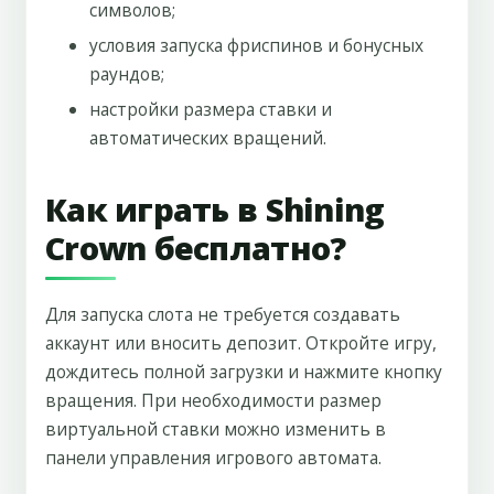
символов;
условия запуска фриспинов и бонусных
раундов;
настройки размера ставки и
автоматических вращений.
Как играть в Shining
Crown бесплатно?
Для запуска слота не требуется создавать
аккаунт или вносить депозит. Откройте игру,
дождитесь полной загрузки и нажмите кнопку
вращения. При необходимости размер
виртуальной ставки можно изменить в
панели управления игрового автомата.