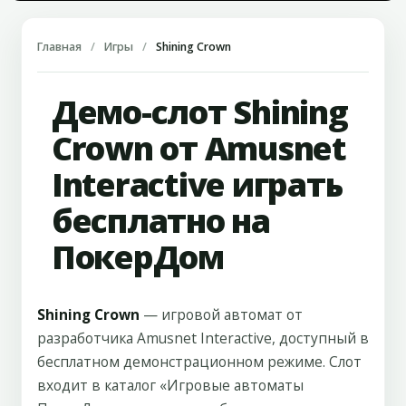
Главная
Игры
Shining Crown
Демо-слот Shining
Crown от Amusnet
Interactive играть
бесплатно на
ПокерДом
Shining Crown
— игровой автомат от
разработчика Amusnet Interactive, доступный в
бесплатном демонстрационном режиме. Слот
входит в каталог «Игровые автоматы