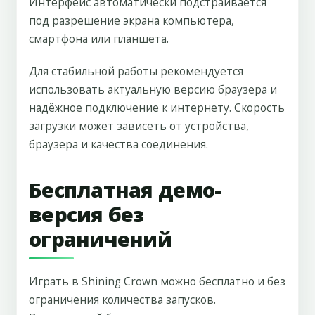
Интерфейс автоматически подстраивается
под разрешение экрана компьютера,
смартфона или планшета.
Для стабильной работы рекомендуется
использовать актуальную версию браузера и
надёжное подключение к интернету. Скорость
загрузки может зависеть от устройства,
браузера и качества соединения.
Бесплатная демо-
версия без
ограничений
Играть в Shining Crown можно бесплатно и без
ограничения количества запусков.