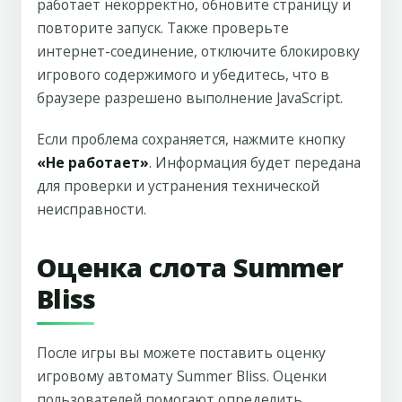
работает некорректно, обновите страницу и
повторите запуск. Также проверьте
интернет-соединение, отключите блокировку
игрового содержимого и убедитесь, что в
браузере разрешено выполнение JavaScript.
Если проблема сохраняется, нажмите кнопку
«Не работает»
. Информация будет передана
для проверки и устранения технической
неисправности.
Оценка слота Summer
Bliss
После игры вы можете поставить оценку
игровому автомату Summer Bliss. Оценки
пользователей помогают определить