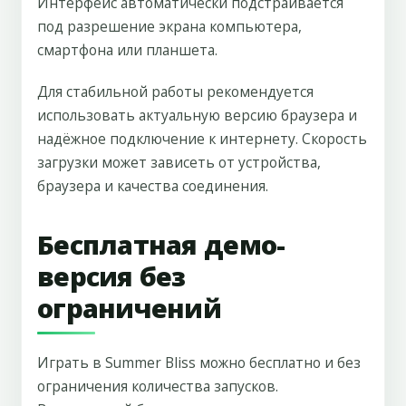
Интерфейс автоматически подстраивается
под разрешение экрана компьютера,
смартфона или планшета.
Для стабильной работы рекомендуется
использовать актуальную версию браузера и
надёжное подключение к интернету. Скорость
загрузки может зависеть от устройства,
браузера и качества соединения.
Бесплатная демо-
версия без
ограничений
Играть в Summer Bliss можно бесплатно и без
ограничения количества запусков.