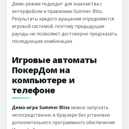
Демо-режим подходит для знакомства с
интерфейсом и правилами Summer Bliss.
Результаты каждого вращения определяются
игровой системой, поэтому предыдущие
раунды не позволяют достоверно предсказать
последующие комбинации.
Игровые автоматы
ПокерДом на
компьютере и
телефоне
Демо-игра Summer Bliss
можно запускать
непосредственно в браузере без установки
дополнительного программного обеспечения.