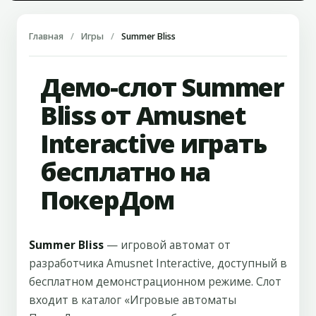
Главная
Игры
Summer Bliss
Демо-слот Summer
Bliss от Amusnet
Interactive играть
бесплатно на
ПокерДом
Summer Bliss
— игровой автомат от
разработчика Amusnet Interactive, доступный в
бесплатном демонстрационном режиме. Слот
входит в каталог «Игровые автоматы