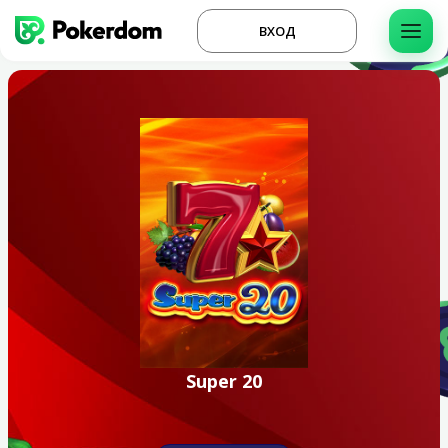
ВХОД
Super 20