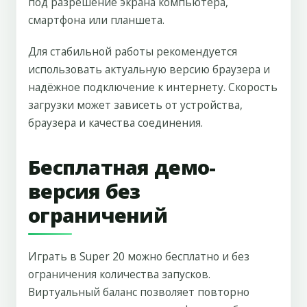
под разрешение экрана компьютера,
смартфона или планшета.
Для стабильной работы рекомендуется
использовать актуальную версию браузера и
надёжное подключение к интернету. Скорость
загрузки может зависеть от устройства,
браузера и качества соединения.
Бесплатная демо-
версия без
ограничений
Играть в Super 20 можно бесплатно и без
ограничения количества запусков.
Виртуальный баланс позволяет повторно