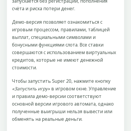
запускается без регистрации, пополнения
счёта и риска потери денег.
Демо-версия позволяет ознакомиться с
игровым процессом, правилами, таблицей
выплат, специальными символами и
бонусными функциями слота. Все ставки
совершаются с использованием виртуальных
кредитов, которые не имеют денежной
стоимости.
Чтобы запустить Super 20, нажмите кнопку
«Запустить игру»
в игровом окне. Управление
и правила демо-версии соответствуют
основной версии игрового автомата, однако
полученные выигрыши нельзя вывести или
обменять на реальные деньги.