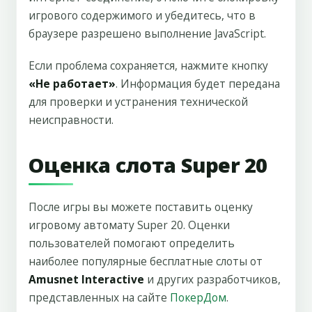
игрового содержимого и убедитесь, что в
браузере разрешено выполнение JavaScript.
Если проблема сохраняется, нажмите кнопку
«Не работает»
. Информация будет передана
для проверки и устранения технической
неисправности.
Оценка слота Super 20
После игры вы можете поставить оценку
игровому автомату Super 20. Оценки
пользователей помогают определить
наиболее популярные бесплатные слоты от
Amusnet Interactive
и других разработчиков,
представленных на сайте
ПокерДом
.