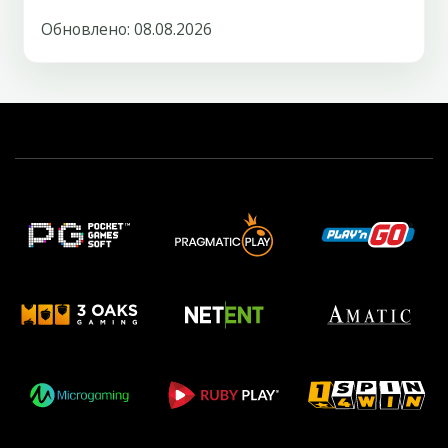
Обновлено:
08.08.2026