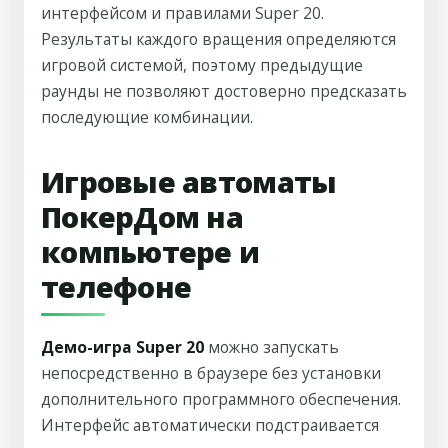
интерфейсом и правилами Super 20.
Результаты каждого вращения определяются
игровой системой, поэтому предыдущие
раунды не позволяют достоверно предсказать
последующие комбинации.
Игровые автоматы
ПокерДом на
компьютере и
телефоне
Демо-игра Super 20
можно запускать
непосредственно в браузере без установки
дополнительного программного обеспечения.
Интерфейс автоматически подстраивается