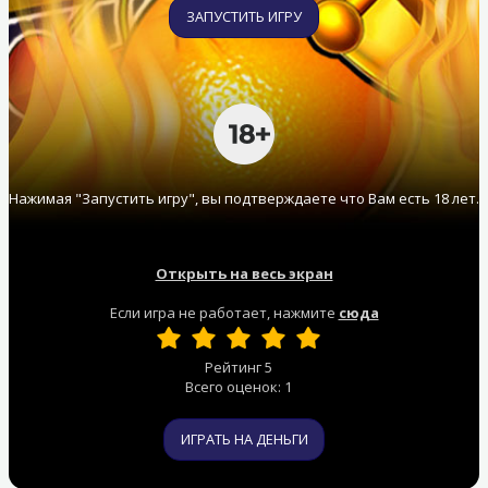
ЗАПУСТИТЬ ИГРУ
Нажимая "Запустить игру", вы подтверждаете что Вам есть 18 лет.
Открыть на весь экран
Если игра не работает, нажмите
сюда
Рейтинг
5
Всего оценок:
1
ИГРАТЬ НА ДЕНЬГИ