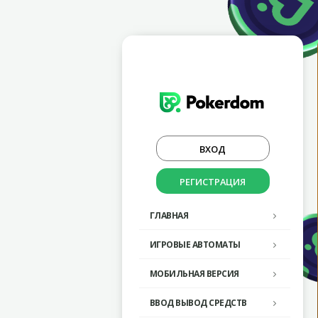
ВХОД
РЕГИСТРАЦИЯ
ГЛАВНАЯ
ИГРОВЫЕ АВТОМАТЫ
МОБИЛЬНАЯ ВЕРСИЯ
ВВОД ВЫВОД СРЕДСТВ