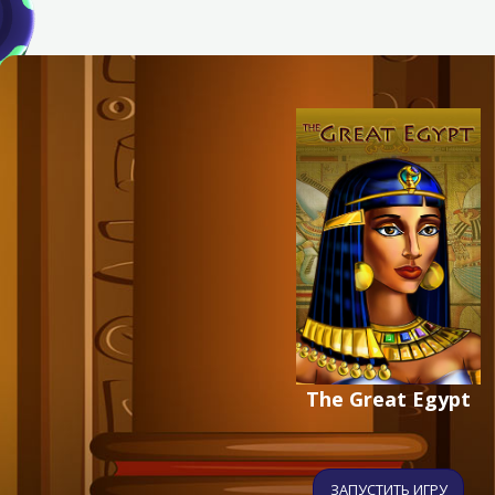
The Great Egypt
ЗАПУСТИТЬ ИГРУ