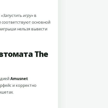
у
«Запустить игру»
в
и соответствуют основной
ыигрыши нельзя вывести
втомата The
удией
Amusnet
рфейс и корректно
ншетах.