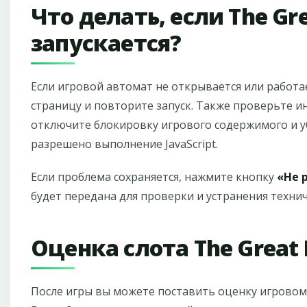
Что делать, если The Gre
запускается?
Если игровой автомат не открывается или работа
страницу и повторите запуск. Также проверьте и
отключите блокировку игрового содержимого и уб
разрешено выполнение JavaScript.
Если проблема сохраняется, нажмите кнопку
«Не 
будет передана для проверки и устранения техни
Оценка слота The Great 
После игры вы можете поставить оценку игровом