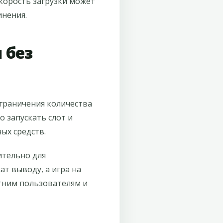
корость загрузки может
инения.
 без
ограничения количества
о запускать слот и
ых средств.
тельно для
т выводу, а игра на
тним пользователям и