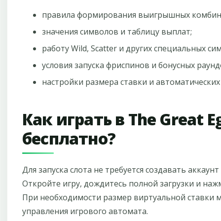
правила формирования выигрышных комбин
значения символов и таблицу выплат;
работу Wild, Scatter и других специальных си
условия запуска фриспинов и бонусных раунд
настройки размера ставки и автоматических
Как играть в The Great E
бесплатно?
Для запуска слота не требуется создавать аккаунт
Откройте игру, дождитесь полной загрузки и наж
При необходимости размер виртуальной ставки 
управления игрового автомата.