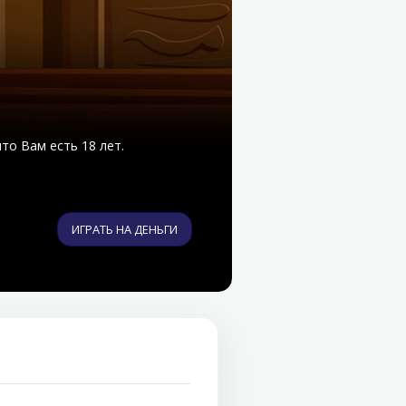
то Вам есть 18 лет.
ИГРАТЬ НА ДЕНЬГИ