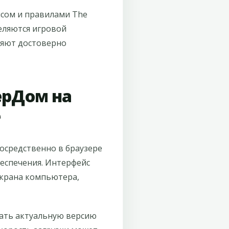
йсом и правилами The
еляются игровой
ляют достоверно
ерДом на
е
осредственно в браузере
еспечения. Интерфейс
экрана компьютера,
вать актуальную версию