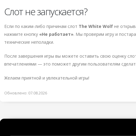
Слот не запускается?
Если по каким-либо причинам слот
The White Wolf
не открыв
нажмите кнопку
«Не работает»
. Мы проверим игру и постар
технические неполадки.
После завершения игры вы можете оставить свою оценку сл
впечатлениями — это поможет другим пользователям сделат
Желаем приятной и увлекательной игры!
Обновлено:
07.08.2026