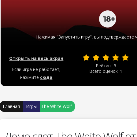
Нажимая "Запустить игру", вы подтверждаете ч
Открыть на весь экран
Рейтинг
5
Если игра не работает,
Всего оценок:
1
нажмите
сюда
Главная
Игры
The White Wolf
Демо слот The White Wolf о