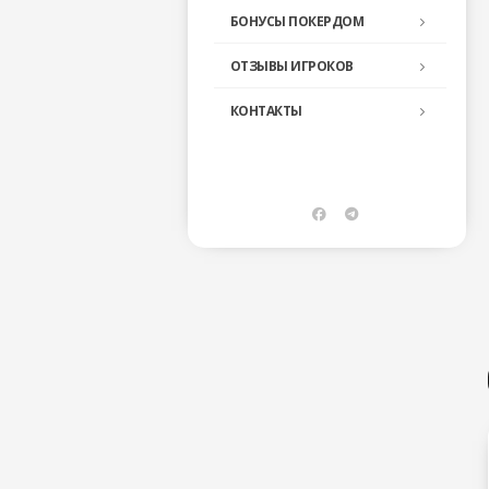
БОНУСЫ ПОКЕРДОМ
ОТЗЫВЫ ИГРОКОВ
КОНТАКТЫ