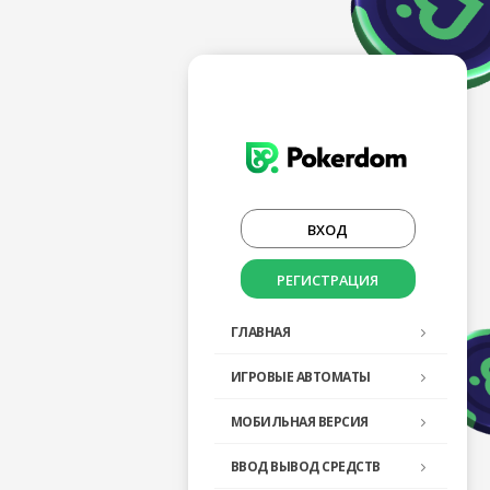
ВХОД
РЕГИСТРАЦИЯ
ГЛАВНАЯ
ИГРОВЫЕ АВТОМАТЫ
МОБИЛЬНАЯ ВЕРСИЯ
ВВОД ВЫВОД СРЕДСТВ