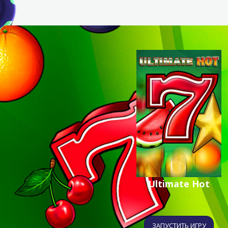
Ultimate Hot
ЗАПУСТИТЬ ИГРУ