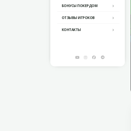
БОНУСЫ ПОКЕРДОМ
ОТЗЫВЫ ИГРОКОВ
КОНТАКТЫ