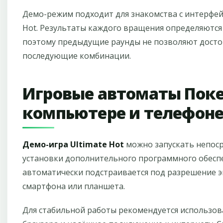
Демо-режим подходит для знакомства с интерфей
Hot. Результаты каждого вращения определяются
поэтому предыдущие раунды не позволяют досто
последующие комбинации.
Игровые автоматы Пок
компьютере и телефон
Демо-игра Ultimate Hot
можно запускать непоср
установки дополнительного программного обесп
автоматически подстраивается под разрешение 
смартфона или планшета.
Для стабильной работы рекомендуется использо