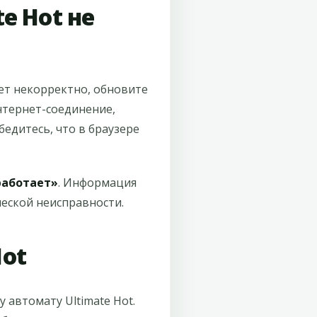
e Hot не
ет некорректно, обновите
нтернет-соединение,
едитесь, что в браузере
работает»
. Информация
ческой неисправности.
Hot
 автомату Ultimate Hot.