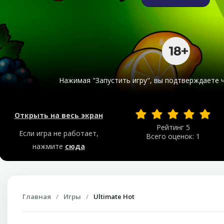
Нажимая "Запустить игру", вы подтверждаете ч
Открыть на весь экран
Рейтинг
5
Если игра не работает,
Всего оценок:
1
нажмите
сюда
Главная
Игры
Ultimate Hot