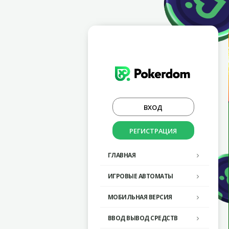
ВХОД
РЕГИСТРАЦИЯ
ГЛАВНАЯ
ИГРОВЫЕ АВТОМАТЫ
МОБИЛЬНАЯ ВЕРСИЯ
ВВОД ВЫВОД СРЕДСТВ