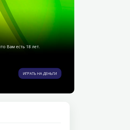
то Вам есть 18 лет.
ИГРАТЬ НА ДЕНЬГИ