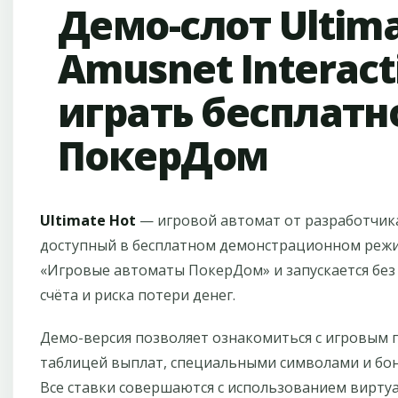
Демо-слот Ultima
Amusnet Interact
играть бесплатн
ПокерДом
Ultimate Hot
— игровой автомат от разработчика 
доступный в бесплатном демонстрационном режим
«Игровые автоматы ПокерДом» и запускается без
счёта и риска потери денег.
Демо-версия позволяет ознакомиться с игровым 
таблицей выплат, специальными символами и бо
Все ставки совершаются с использованием вирту