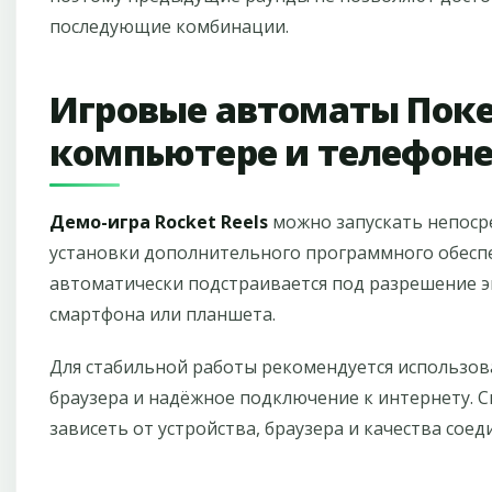
последующие комбинации.
Игровые автоматы Пок
компьютере и телефон
Демо-игра Rocket Reels
можно запускать непосре
установки дополнительного программного обесп
автоматически подстраивается под разрешение 
смартфона или планшета.
Для стабильной работы рекомендуется использо
браузера и надёжное подключение к интернету. С
зависеть от устройства, браузера и качества соед