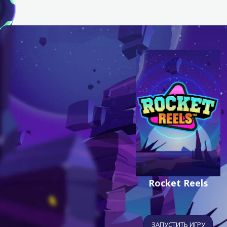
Rocket Reels
ЗАПУСТИТЬ ИГРУ