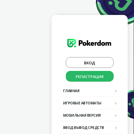
ВХОД
РЕГИСТРАЦИЯ
ГЛАВНАЯ
ИГРОВЫЕ АВТОМАТЫ
МОБИЛЬНАЯ ВЕРСИЯ
ВВОД ВЫВОД СРЕДСТВ