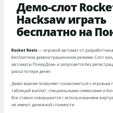
Демо-слот Rocket
Hacksaw играть
бесплатно на П
Rocket Reels
— игровой автомат от разработчика
бесплатном демонстрационном режиме. Слот вхо
автоматы ПокерДом» и запускается без регистрац
риска потери денег.
Демо-версия позволяет ознакомиться с игровым 
таблицей выплат, специальными символами и бо
Все ставки совершаются с использованием вирту
не имеют денежной стоимости.