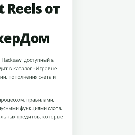
 Reels от
окерДом
 Hacksaw, доступный в
дит в каталог «Игровые
ии, пополнения счёта и
процессом, правилами,
нусными функциями слота.
альных кредитов, которые