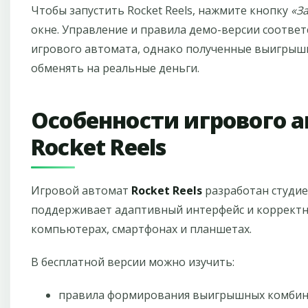
Чтобы запустить Rocket Reels, нажмите кнопку
«З
окне. Управление и правила демо-версии соотве
игрового автомата, однако полученные выигрыши
обменять на реальные деньги.
Особенности игрового 
Rocket Reels
Игровой автомат
Rocket Reels
разработан студи
поддерживает адаптивный интерфейс и корректн
компьютерах, смартфонах и планшетах.
В бесплатной версии можно изучить:
правила формирования выигрышных комбин