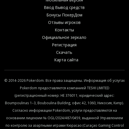
Ввод Вывод средств
Бонусы ПокерДом
Отзывы игроков
Контакты
Официальное зеркало
Регистрация
Скачать
Карта сайта
© 2014-2026 Pokerdom. Все права защищены. Информация об услугах
Pokerdom предоставляется компанией TESHI LIMITED
(регистрационный номер: HE 376011; юридический адрес:
Boumpoulinas 1–3, Bouboulina Building, офис 42, 1060, Никосия, Кипр).
Согласно информации Pokerdom, услуги предоставляются на
основании лицензии № OGL/2024/487/0459, выданной Управлением
по контролю за азартными играми Кюрасао (Curaçao Gaming Control