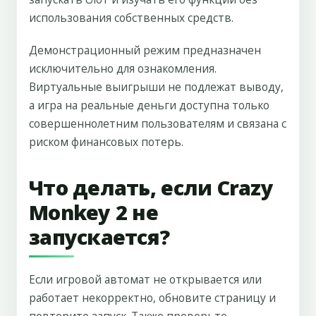
использования собственных средств.
Демонстрационный режим предназначен
исключительно для ознакомления.
Виртуальные выигрыши не подлежат выводу,
а игра на реальные деньги доступна только
совершеннолетним пользователям и связана с
риском финансовых потерь.
Что делать, если Crazy
Monkey 2 не
запускается?
Если игровой автомат не открывается или
работает некорректно, обновите страницу и
повторите запуск. Также проверьте