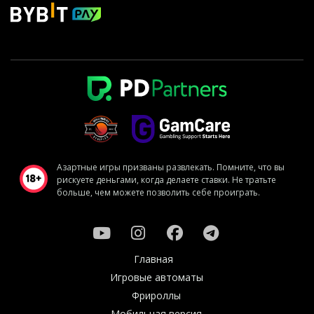
Азартные игры призваны развлекать. Помните, что вы
рискуете деньгами, когда делаете ставки. Не тратьте
больше, чем можете позволить себе проиграть.
Главная
Игровые автоматы
Фрироллы
Мобильная версия