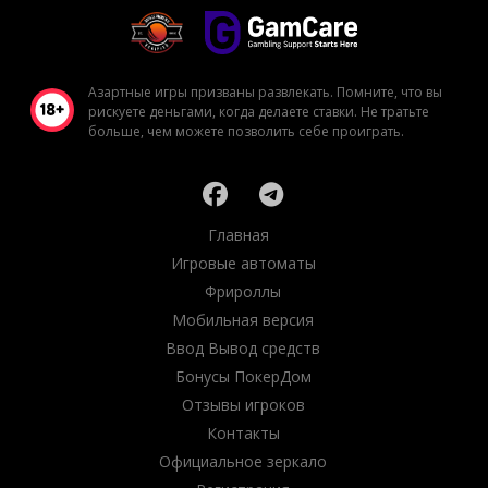
Азартные игры призваны развлекать. Помните, что вы
рискуете деньгами, когда делаете ставки. Не тратьте
больше, чем можете позволить себе проиграть.
Главная
Игровые автоматы
Фрироллы
Мобильная версия
Ввод Вывод средств
Бонусы ПокерДом
Отзывы игроков
Контакты
Официальное зеркало