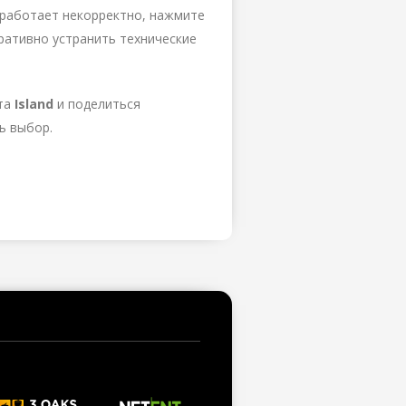
 работает некорректно, нажмите
ративно устранить технические
ота
Island
и поделиться
ь выбор.