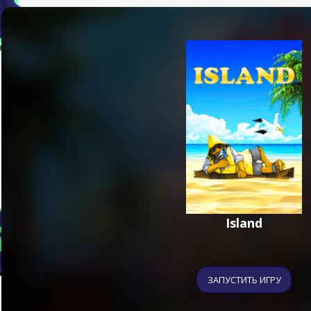
Island
ЗАПУСТИТЬ ИГРУ