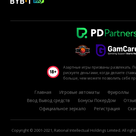
Азартные игры призваны развлекать. П
рискуете деньгами, когда делаете ставки
больше, чем можете позволить себе пр
Главная
Игровые автоматы
Фрироллы
Ввод Вывод средств
Бонусы ПокерДом
Отзыв
Официальное зеркало
Регистрация
Ска
Copyright © 2001-2021, Rational Intellectual Holdings Limited. All rig