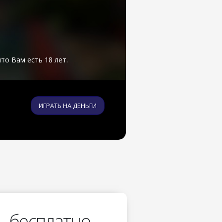
то Вам есть 18 лет.
ИГРАТЬ НА ДЕНЬГИ
ть бесплатно