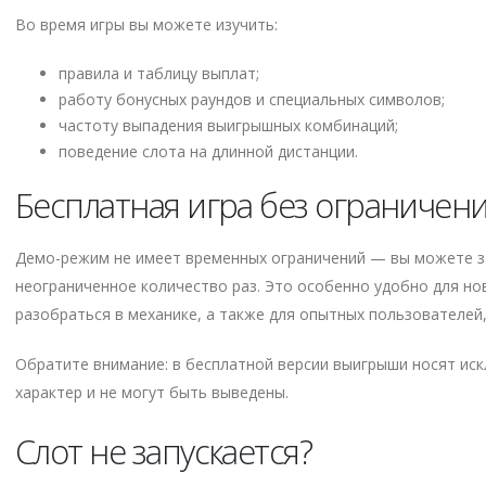
Во время игры вы можете изучить:
правила и таблицу выплат;
работу бонусных раундов и специальных символов;
частоту выпадения выигрышных комбинаций;
поведение слота на длинной дистанции.
Бесплатная игра без ограничен
Демо-режим не имеет временных ограничений — вы можете з
неограниченное количество раз. Это особенно удобно для но
разобраться в механике, а также для опытных пользователей,
Обратите внимание: в бесплатной версии выигрыши носят и
характер и не могут быть выведены.
Слот не запускается?