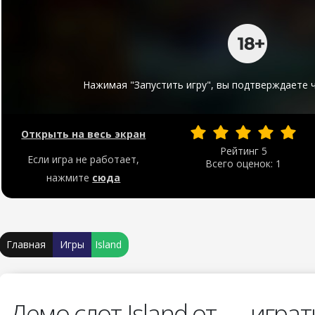
Нажимая "Запустить игру", вы подтверждаете ч
Открыть на весь экран
Рейтинг
5
Если игра не работает,
Всего оценок:
1
нажмите
сюда
Главная
Игры
Island
Демо слот Island от — игра