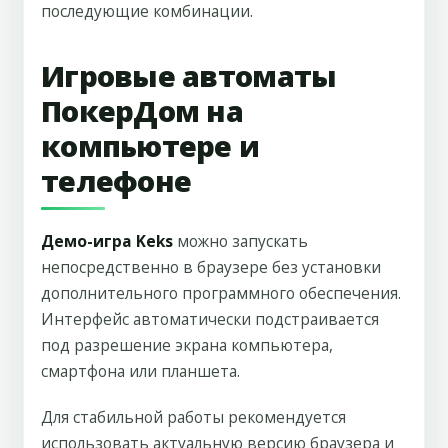
последующие комбинации.
Игровые автоматы
ПокерДом на
компьютере и
телефоне
Демо-игра Keks
можно запускать
непосредственно в браузере без установки
дополнительного программного обеспечения.
Интерфейс автоматически подстраивается
под разрешение экрана компьютера,
смартфона или планшета.
Для стабильной работы рекомендуется
использовать актуальную версию браузера и