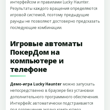
интерфейсом и правилами Lucky Haunter.
Результаты каждого вращения определяются
игровой системой, поэтому предыдущие
раунды не позволяют достоверно предсказать
последующие комбинации.
Игровые автоматы
ПокерДом на
компьютере и
телефоне
Демо-игра Lucky Haunter
можно запускать
непосредственно в браузере без установки
дополнительного программного обеспечения.
Интерфейс автоматически подстраивается
под разрешение экрана компьютера,