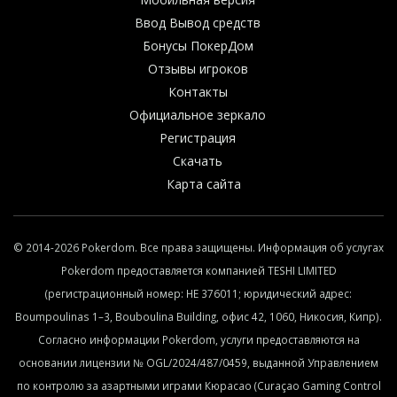
Ввод Вывод средств
Бонусы ПокерДом
Отзывы игроков
Контакты
Официальное зеркало
Регистрация
Скачать
Карта сайта
© 2014-2026 Pokerdom. Все права защищены. Информация об услугах
Pokerdom предоставляется компанией TESHI LIMITED
(регистрационный номер: HE 376011; юридический адрес:
Boumpoulinas 1–3, Bouboulina Building, офис 42, 1060, Никосия, Кипр).
Согласно информации Pokerdom, услуги предоставляются на
основании лицензии № OGL/2024/487/0459, выданной Управлением
по контролю за азартными играми Кюрасао (Curaçao Gaming Control