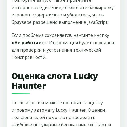
интернет-соединение, отключите блокировку
игрового содержимого и убедитесь, что в
браузере разрешено выполнение JavaScript.
Если проблема сохраняется, нажмите кнопку
«Не работает»
. Информация будет передана
для проверки и устранения технической
неисправности.
Оценка слота Lucky
Haunter
После игры вы можете поставить оценку
игровому автомату Lucky Haunter. Оценки
пользователей помогают определить
наиболее популярные бесплатные слоты от
и