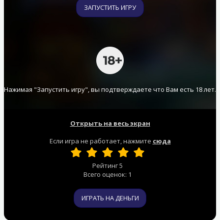
ЗАПУСТИТЬ ИГРУ
Нажимая "Запустить игру", вы подтверждаете что Вам есть 18 лет.
Открыть на весь экран
Если игра не работает, нажмите
сюда
Рейтинг
5
Всего оценок:
1
ИГРАТЬ НА ДЕНЬГИ