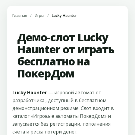
Главная
Игры
Lucky Haunter
Демо-слот Lucky
Haunter от играть
бесплатно на
ПокерДом
Lucky Haunter
— игровой автомат от
разработчика , доступный в бесплатном
демонстрационном режиме. Слот входит в
каталог «Игровые автоматы ПокерДом» и
запускается без регистрации, пополнения
счёта и риска потери денег.