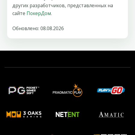
других разработчиков, представленных на
сайте
ПокерДом
.
Обновлено:
08.08.2026