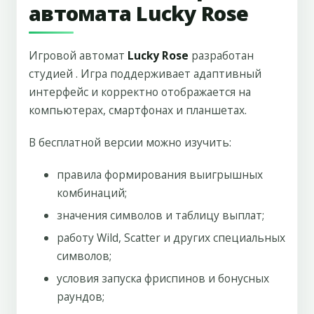
автомата Lucky Rose
Игровой автомат
Lucky Rose
разработан
студией
. Игра поддерживает адаптивный
интерфейс и корректно отображается на
компьютерах, смартфонах и планшетах.
В бесплатной версии можно изучить:
правила формирования выигрышных
комбинаций;
значения символов и таблицу выплат;
работу Wild, Scatter и других специальных
символов;
условия запуска фриспинов и бонусных
раундов;