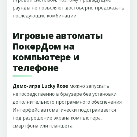
раунды не позволяют достоверно предсказать
последующие комбинации.
Игровые автоматы
ПокерДом на
компьютере и
телефоне
Демо-игра Lucky Rose
можно запускать
непосредственно в браузере без установки
дополнительного программного обеспечения.
Интерфейс автоматически подстраивается
под разрешение экрана компьютера,
смартфона или планшета.