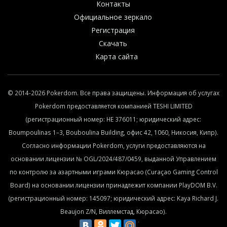
Контакты
Официальное зеркало
Регистрация
Скачать
Карта сайта
© 2014-2026 Pokerdom. Все права защищены. Информация об услугах
Pokerdom предоставляется компанией TESHI LIMITED
(регистрационный номер: HE 376011; юридический адрес:
Boumpoulinas 1–3, Bouboulina Building, офис 42, 1060, Никосия, Кипр).
Согласно информации Pokerdom, услуги предоставляются на
основании лицензии № OGL/2024/487/0459, выданной Управлением
по контролю за азартными играми Кюрасао (Curaçao Gaming Control
Board) на основании лицензии принадлежит компании PlayDOM B.V.
(регистрационный номер: 145097; юридический адрес: Kaya Richard J.
Beaujon Z/N, Виллемстад, Кюрасао).