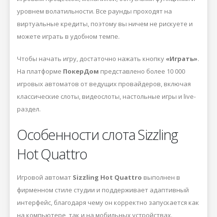
уровнем волатильности. Все раунды проходят на
виртуальные кредиты, поэтому вы ничем не рискуете и
можете играть в удобном темпе.
Чтобы начать игру, достаточно нажать кнопку
«Играть»
.
На платформе
ПокерДом
представлено более 10 000
игровых автоматов от ведущих провайдеров, включая
классические слоты, видеослоты, настольные игры и live-
раздел.
Особенности слота Sizzling
Hot Quattro
Игровой автомат
Sizzling Hot Quattro
выполнен в
фирменном стиле студии
и поддерживает адаптивный
интерфейс, благодаря чему он корректно запускается как
на компьютере, так и на мобильных устройствах.