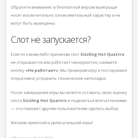
Обратите внимание: в бесплатной версии выигрыши
носят исключительно ознакомительный характер и не
могут быть выведены.
Слот не запускается?
Если по каким-либо причинам слот
Sizzling Hot Quattro
не открывается или работает некорректно, нажмите
кнопку
«Не работает»
. Мы проверим игру и постараемся
оперативно устранить технические неполадки.
После завершения игры вы можете оставить свою оценку
слота
Sizzling Hot Quattro
и поделиться впечатлениями
— это поможет другим пользователям сделать выбор.
Желаем приятной и увлекательной игры!
Обновлено:
11.10.2024