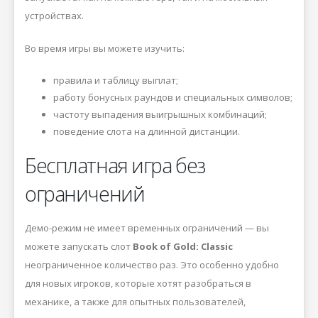
устройствах.
Во время игры вы можете изучить:
правила и таблицу выплат;
работу бонусных раундов и специальных символов;
частоту выпадения выигрышных комбинаций;
поведение слота на длинной дистанции.
Бесплатная игра без
ограничений
Демо-режим не имеет временных ограничений — вы
можете запускать слот
Book of Gold: Classic
неограниченное количество раз. Это особенно удобно
для новых игроков, которые хотят разобраться в
механике, а также для опытных пользователей,