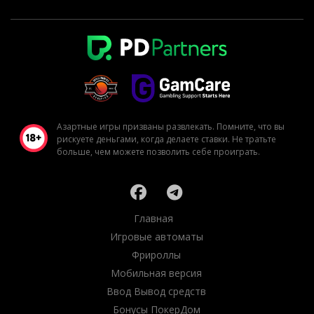
Азартные игры призваны развлекать. Помните, что вы
рискуете деньгами, когда делаете ставки. Не тратьте
больше, чем можете позволить себе проиграть.
Главная
Игровые автоматы
Фрироллы
Мобильная версия
Ввод Вывод средств
Бонусы ПокерДом