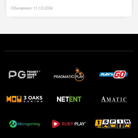
Обновлено:
11.10.2024