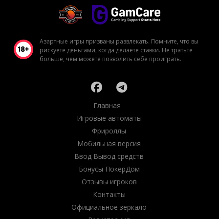
Азартные игры призваны развлекать. Помните, что вы
рискуете деньгами, когда делаете ставки. Не тратьте
больше, чем можете позволить себе проиграть.
Главная
Игровые автоматы
Фрироллы
Мобильная версия
Ввод Вывод средств
Бонусы ПокерДом
Отзывы игроков
Контакты
Официальное зеркало