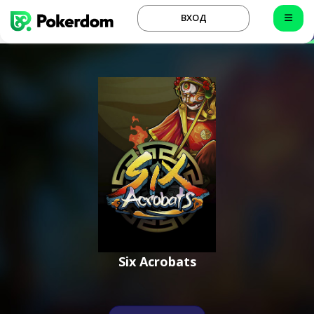
ВХОД
Six Acrobats