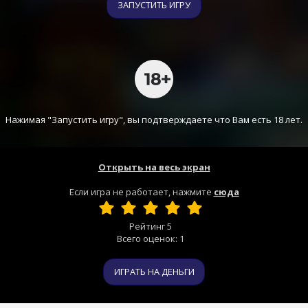
ЗАПУСТИТЬ ИГРУ
Нажимая "Запустить игру", вы подтверждаете что Вам есть 18 лет.
Открыть на весь экран
Если игра не работает, нажмите
сюда
Рейтинг
5
Всего оценок:
1
ИГРАТЬ НА ДЕНЬГИ