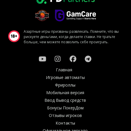
Азартные игры призваны развлекать. Помните, что вы
рискуете деньгами, когда делаете ставки. Не тратьте
больше, чем можете позволить себе проиграть.
Главная
Игровые автоматы
Фрироллы
Мобильная версия
Ввод Вывод средств
Бонусы ПокерДом
Отзывы игроков
Контакты
Официальное зеркало