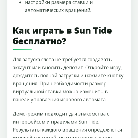
настройки размера ставки и
автоматических вращений.
Как играть в Sun Tide
бесплатно?
Для запуска слота не требуется создавать
аккаунт или вносить депозит. Откройте игру,
дождитесь полной загрузки и нажмите кнопку
вращения. При необходимости размер
виртуальной ставки можно изменить в
панели управления игрового автомата.
Демо-режим подходит для знакомства с
интерфейсом и правилами Sun Tide.
Результаты каждого вращения определяются
игровой системой, поэтому предыдущие