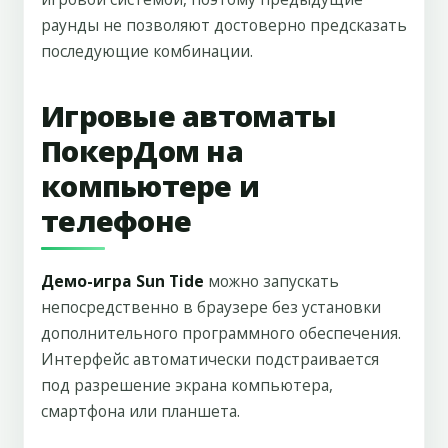
раунды не позволяют достоверно предсказать
последующие комбинации.
Игровые автоматы
ПокерДом на
компьютере и
телефоне
Демо-игра Sun Tide
можно запускать
непосредственно в браузере без установки
дополнительного программного обеспечения.
Интерфейс автоматически подстраивается
под разрешение экрана компьютера,
смартфона или планшета.