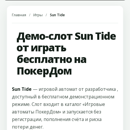
Главная
Игры
Sun Tide
Демо-слот Sun Tide
от играть
бесплатно на
ПокерДом
Sun Tide
— игровой автомат от разработчика ,
доступный в бесплатном демонстрационном
режиме. Слот входит в каталог «Игровые
автоматы ПокерДом» и запускается без
регистрации, пополнения счёта и риска
потери денег.