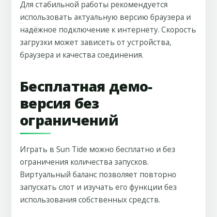
Для стабильной работы рекомендуется
использовать актуальную версию браузера и
надёжное подключение к интернету. Скорость
загрузки может зависеть от устройства,
браузера и качества соединения.
Бесплатная демо-
версия без
ограничений
Играть в Sun Tide можно бесплатно и без
ограничения количества запусков.
Виртуальный баланс позволяет повторно
запускать слот и изучать его функции без
использования собственных средств.