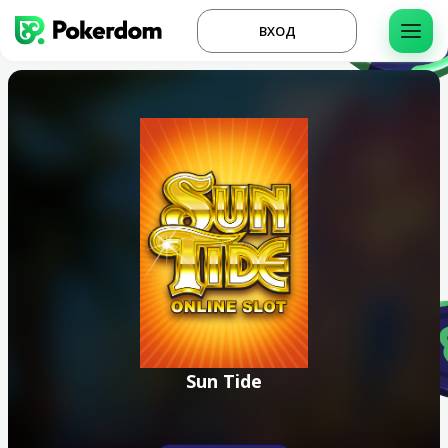
ВХОД
Sun Tide