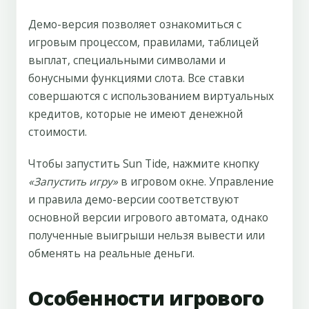
Демо-версия позволяет ознакомиться с
игровым процессом, правилами, таблицей
выплат, специальными символами и
бонусными функциями слота. Все ставки
совершаются с использованием виртуальных
кредитов, которые не имеют денежной
стоимости.
Чтобы запустить Sun Tide, нажмите кнопку
«Запустить игру»
в игровом окне. Управление
и правила демо-версии соответствуют
основной версии игрового автомата, однако
полученные выигрыши нельзя вывести или
обменять на реальные деньги.
Особенности игрового