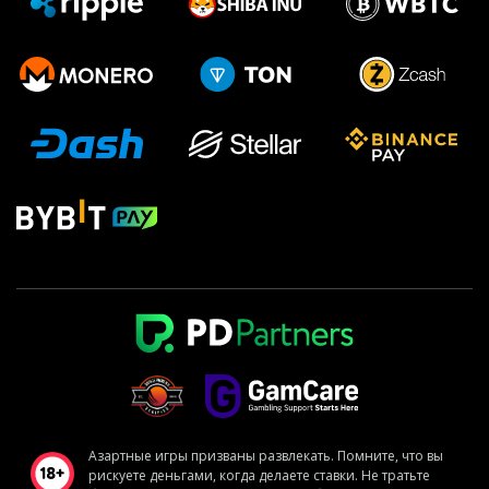
Азартные игры призваны развлекать. Помните, что вы
рискуете деньгами, когда делаете ставки. Не тратьте