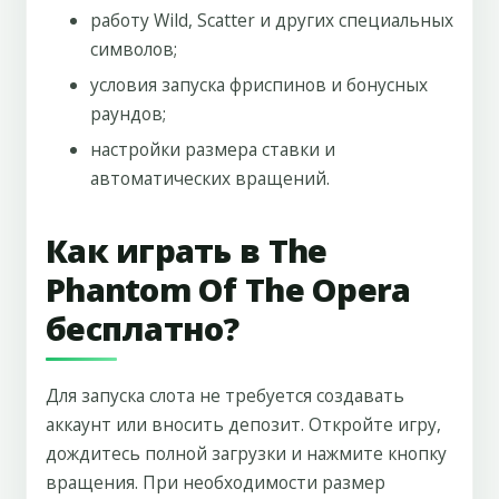
работу Wild, Scatter и других специальных
символов;
условия запуска фриспинов и бонусных
раундов;
настройки размера ставки и
автоматических вращений.
Как играть в The
Phantom Of The Opera
бесплатно?
Для запуска слота не требуется создавать
аккаунт или вносить депозит. Откройте игру,
дождитесь полной загрузки и нажмите кнопку
вращения. При необходимости размер