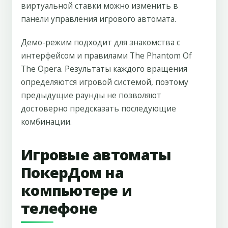
виртуальной ставки можно изменить в
панели управления игрового автомата.
Демо-режим подходит для знакомства с
интерфейсом и правилами The Phantom Of
The Opera. Результаты каждого вращения
определяются игровой системой, поэтому
предыдущие раунды не позволяют
достоверно предсказать последующие
комбинации.
Игровые автоматы
ПокерДом на
компьютере и
телефоне