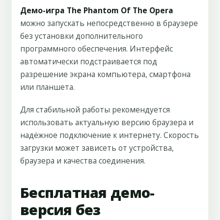
Демо-игра The Phantom Of The Opera
можно запускать непосредственно в браузере
без установки дополнительного
программного обеспечения. Интерфейс
автоматически подстраивается под
разрешение экрана компьютера, смартфона
или планшета.
Для стабильной работы рекомендуется
использовать актуальную версию браузера и
надёжное подключение к интернету. Скорость
загрузки может зависеть от устройства,
браузера и качества соединения.
Бесплатная демо-
версия без