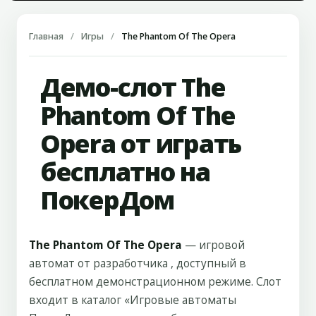
Главная
Игры
The Phantom Of The Opera
Демо-слот The
Phantom Of The
Opera от играть
бесплатно на
ПокерДом
The Phantom Of The Opera
— игровой
автомат от разработчика , доступный в
бесплатном демонстрационном режиме. Слот
входит в каталог «Игровые автоматы