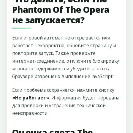
Phantom Of The Opera
не запускается?
Если игровой автомат не открывается или
работает некорректно, обновите страницу и
повторите запуск. Также проверьте
интернет-соединение, отключите блокировку
игрового содержимого и убедитесь, что в
браузере разрешено выполнение JavaScript.
Если проблема сохраняется, нажмите кнопку
«Не работает»
. Информация будет передана
для проверки и устранения технической
неисправности.
Оценка слота The