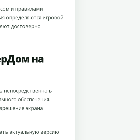
йсом и правилами
ния определяются игровой
ляют достоверно
ерДом на
е
ь непосредственно в
ммного обеспечения.
азрешение экрана
вать актуальную версию