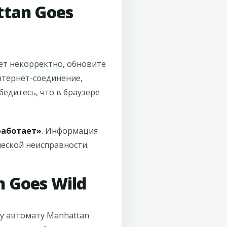
ttan Goes
ет некорректно, обновите
нтернет-соединение,
едитесь, что в браузере
работает»
. Информация
ческой неисправности.
 Goes Wild
у автомату Manhattan