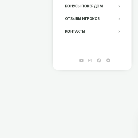
БОНУСЫ ПОКЕРДОМ
ОТЗЫВЫ ИГРОКОВ
КОНТАКТЫ