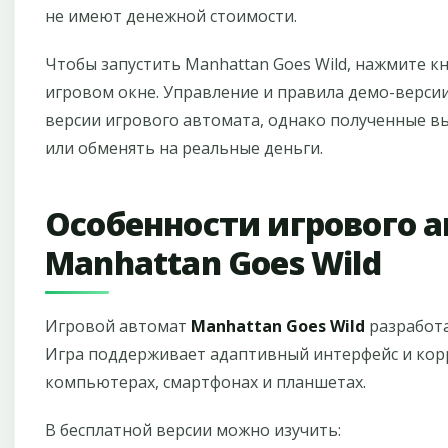
не имеют денежной стоимости.
Чтобы запустить Manhattan Goes Wild, нажмите к
игровом окне. Управление и правила демо-верси
версии игрового автомата, однако полученные в
или обменять на реальные деньги.
Особенности игрового 
Manhattan Goes Wild
Игровой автомат
Manhattan Goes Wild
разработ
Игра поддерживает адаптивный интерфейс и кор
компьютерах, смартфонах и планшетах.
В бесплатной версии можно изучить: