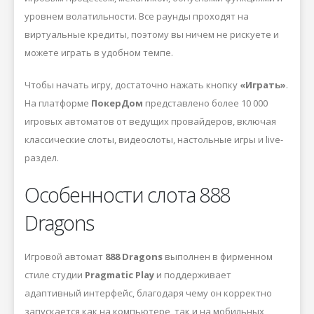
уровнем волатильности. Все раунды проходят на
виртуальные кредиты, поэтому вы ничем не рискуете и
можете играть в удобном темпе.
Чтобы начать игру, достаточно нажать кнопку
«Играть»
.
На платформе
ПокерДом
представлено более 10 000
игровых автоматов от ведущих провайдеров, включая
классические слоты, видеослоты, настольные игры и live-
раздел.
Особенности слота 888
Dragons
Игровой автомат
888 Dragons
выполнен в фирменном
стиле студии
Pragmatic Play
и поддерживает
адаптивный интерфейс, благодаря чему он корректно
запускается как на компьютере, так и на мобильных