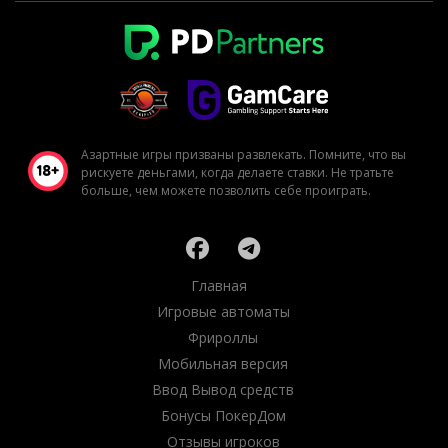
Азартные игры призваны развлекать. Помните, что вы
рискуете деньгами, когда делаете ставки. Не тратьте
больше, чем можете позволить себе проиграть.
Главная
Игровые автоматы
Фрироллы
Мобильная версия
Ввод Вывод средств
Бонусы ПокерДом
Отзывы игроков