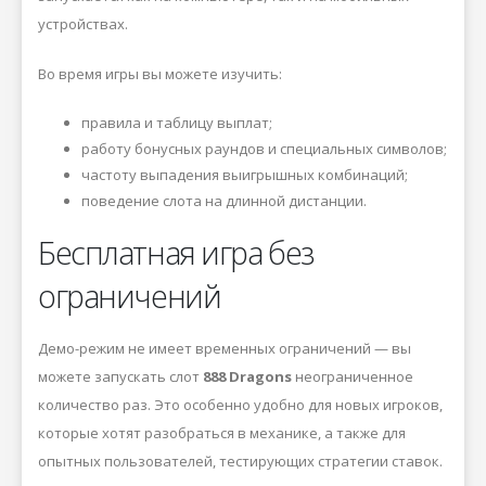
устройствах.
Во время игры вы можете изучить:
правила и таблицу выплат;
работу бонусных раундов и специальных символов;
частоту выпадения выигрышных комбинаций;
поведение слота на длинной дистанции.
Бесплатная игра без
ограничений
Демо-режим не имеет временных ограничений — вы
можете запускать слот
888 Dragons
неограниченное
количество раз. Это особенно удобно для новых игроков,
которые хотят разобраться в механике, а также для
опытных пользователей, тестирующих стратегии ставок.