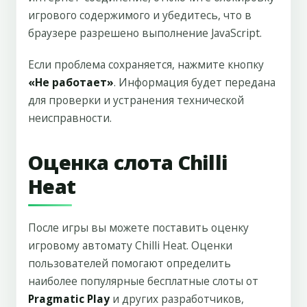
игрового содержимого и убедитесь, что в
браузере разрешено выполнение JavaScript.
Если проблема сохраняется, нажмите кнопку
«Не работает»
. Информация будет передана
для проверки и устранения технической
неисправности.
Оценка слота Chilli
Heat
После игры вы можете поставить оценку
игровому автомату Chilli Heat. Оценки
пользователей помогают определить
наиболее популярные бесплатные слоты от
Pragmatic Play
и других разработчиков,