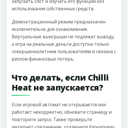
запускать слот и изучать его функции без
использования собственных средств.
Демонстрационный режим предназначен
исключительно для ознакомления.
Виртуальные выигрыши не подлежат выводу,
а игра на реальные деньги доступна только
совершеннолетним пользователям и связана с
риском финансовых потерь.
Что делать, если Chilli
Heat не запускается?
Если игровой автомат не открывается или
работает некорректно, обновите страницу и
повторите запуск. Также проверьте
интернет-соединение, отключите блокировку