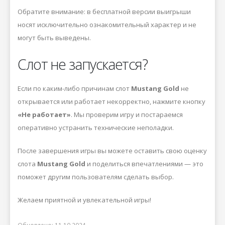
Обратите внимание: в бесплатной версии выигрыши
носят исключительно ознакомительный характер и не
могут быть выведены.
Слот не запускается?
Если по каким-либо причинам слот
Mustang Gold
не
открывается или работает некорректно, нажмите кнопку
«Не работает»
. Мы проверим игру и постараемся
оперативно устранить технические неполадки.
После завершения игры вы можете оставить свою оценку
слота
Mustang Gold
и поделиться впечатлениями — это
поможет другим пользователям сделать выбор.
Желаем приятной и увлекательной игры!
Обновлено:
11.10.2024