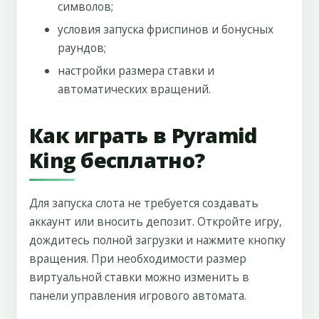
символов;
условия запуска фриспинов и бонусных
раундов;
настройки размера ставки и
автоматических вращений.
Как играть в Pyramid
King бесплатно?
Для запуска слота не требуется создавать
аккаунт или вносить депозит. Откройте игру,
дождитесь полной загрузки и нажмите кнопку
вращения. При необходимости размер
виртуальной ставки можно изменить в
панели управления игрового автомата.