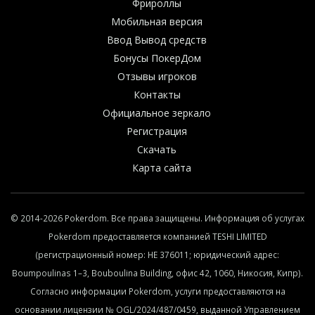
Фрироллы
Мобильная версия
Ввод Вывод средств
Бонусы ПокерДом
Отзывы игроков
Контакты
Официальное зеркало
Регистрация
Скачать
Карта сайта
© 2014-2026 Pokerdom. Все права защищены. Информация об услугах
Pokerdom предоставляется компанией TESHI LIMITED
(регистрационный номер: HE 376011; юридический адрес:
Boumpoulinas 1–3, Bouboulina Building, офис 42, 1060, Никосия, Кипр).
Согласно информации Pokerdom, услуги предоставляются на
основании лицензии № OGL/2024/487/0459, выданной Управлением