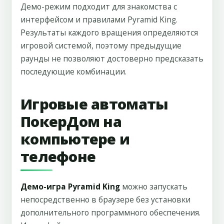
Демо-режим подходит для знакомства с
интерфейсом и правилами Pyramid King.
Результаты каждого вращения определяются
игровой системой, поэтому предыдущие
раунды не позволяют достоверно предсказать
последующие комбинации.
Игровые автоматы
ПокерДом на
компьютере и
телефоне
Демо-игра Pyramid King
можно запускать
непосредственно в браузере без установки
дополнительного программного обеспечения.