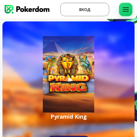
ВХОД
Pyramid King