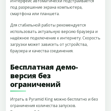
Интерфейс автоматически подстраивается
под разрешение экрана компьютера,
смартфона или планшета.
Для стабильной работы рекомендуется
использовать актуальную версию браузера и
надёжное подключение к интернету. Скорость
загрузки может зависеть от устройства,
браузера и качества соединения.
Бесплатная демо-
версия без
ограничений
Играть в Pyramid King можно бесплатно и без
ограничения количества запусков.