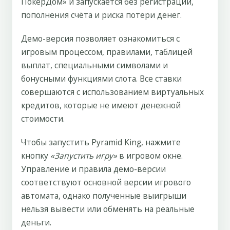
ПокерДом» и запускается без регистрации,
пополнения счёта и риска потери денег.
Демо-версия позволяет ознакомиться с
игровым процессом, правилами, таблицей
выплат, специальными символами и
бонусными функциями слота. Все ставки
совершаются с использованием виртуальных
кредитов, которые не имеют денежной
стоимости.
Чтобы запустить Pyramid King, нажмите
кнопку
«Запустить игру»
в игровом окне.
Управление и правила демо-версии
соответствуют основной версии игрового
автомата, однако полученные выигрыши
нельзя вывести или обменять на реальные
деньги.