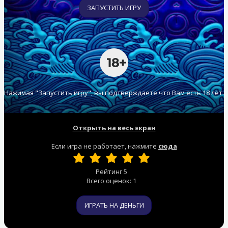
ЗАПУСТИТЬ ИГРУ
Нажимая "Запустить игру", вы подтверждаете что Вам есть 18 лет.
Открыть на весь экран
Если игра не работает, нажмите
сюда
Рейтинг
5
Всего оценок:
1
ИГРАТЬ НА ДЕНЬГИ