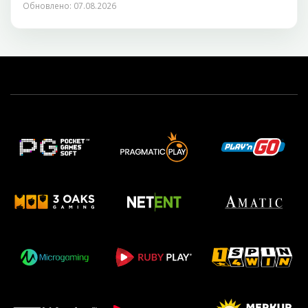
Обновлено:
07.08.2026