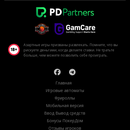
Азартные игры призваны развлекать. Помните, что вы
рискуете деньгами, когда делаете ставки. Не тратьте
больше, чем можете позволить себе проиграть.
Главная
Игровые автоматы
Фрироллы
Мобильная версия
Ввод Вывод средств
Бонусы ПокерДом
Отзывы игроков