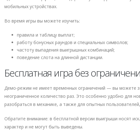
мобильных устройствах.
Во время игры вы можете изучить:
правила и таблицу выплат;
работу бонусных раундов и специальных символов;
частоту выпадения выигрышных комбинаций;
поведение слота на длинной дистанции.
Бесплатная игра без ограничен
Демо-режим не имеет временных ограничений — вы можете з
неограниченное количество раз. Это особенно удобно для но
разобраться в механике, а также для опытных пользователей,
Обратите внимание: в бесплатной версии выигрыши носят и
характер и не могут быть выведены.