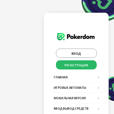
ВХОД
РЕГИСТРАЦИЯ
ГЛАВНАЯ
ИГРОВЫЕ АВТОМАТЫ
МОБИЛЬНАЯ ВЕРСИЯ
ВВОД ВЫВОД СРЕДСТВ