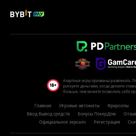
Азартные игры призваны развлекать. П
рискуете деньгами, когда делаете ставки
больше, чем можете позволить себе пр
Главная
Игровые автоматы
Фрироллы
Ввод Вывод средств
Бонусы ПокерДом
Отзыв
Официальное зеркало
Регистрация
Ска