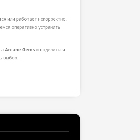
ся или работает некорректно,
аемся оперативно устранить
ота
Arcane Gems
и поделиться
ь выбор.