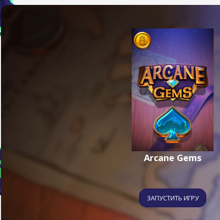
Arcane Gems
ЗАПУСТИТЬ ИГРУ