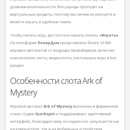
уровнем волатильности. Все раунды проходят на
виртуальные кредиты, поэтому вы ничем не рискуете и
можете играть в удобном темпе.
Чтобы начать игру, достаточно нажать кнопку
«Играть»
.
На платформе
ПокерДом
представлено более 10 000
игровых автоматов от ведущих провайдеров, включая
классические слоты, видеослоты, настольные игры и live-
раздел.
Особенности слота Ark of
Mystery
Игровой автомат
Ark of Mystery
выполнен в фирменном
стиле студии
Quickspin
и поддерживает адаптивный
интерфейс, благодаря чему он корректно запускается как
на компьютере, так и на мобильных устройствах.