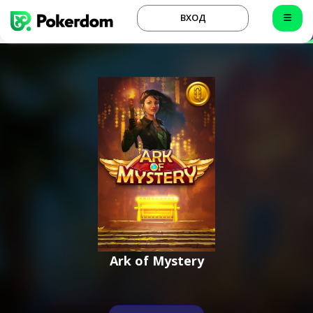
ВХОД
Ark of Mystery