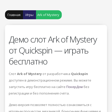
Главная
Игры
Ark of Mystery
Демо слот Ark of Mystery
от Quickspin — играть
бесплатно
Слот
Ark of Mystery
от разработчика
Quickspin
доступен в демонстрационном режиме. Вы можете
запустить игру бесплатно на сайте
ПокерДом
без
регистрации и без пополнения счёта.
Демо-версия позволяет полностью ознакомиться с
игровым процессом, механикой, бонусными функциями и