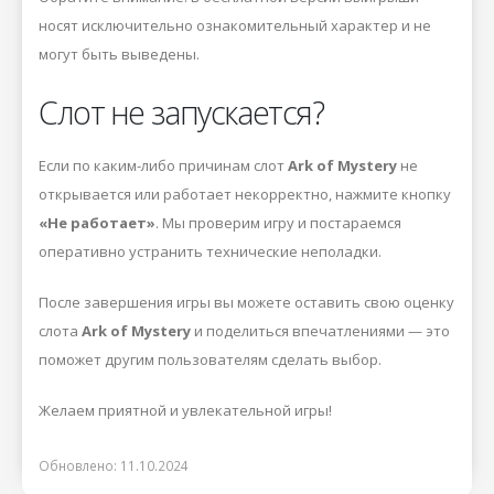
носят исключительно ознакомительный характер и не
могут быть выведены.
Слот не запускается?
Если по каким-либо причинам слот
Ark of Mystery
не
открывается или работает некорректно, нажмите кнопку
«Не работает»
. Мы проверим игру и постараемся
оперативно устранить технические неполадки.
После завершения игры вы можете оставить свою оценку
слота
Ark of Mystery
и поделиться впечатлениями — это
поможет другим пользователям сделать выбор.
Желаем приятной и увлекательной игры!
Обновлено:
11.10.2024