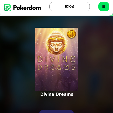
ВХОД
Divine Dreams