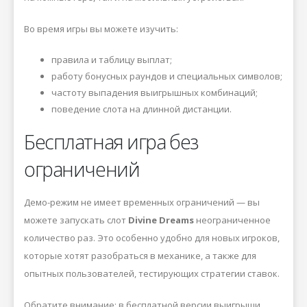
Во время игры вы можете изучить:
правила и таблицу выплат;
работу бонусных раундов и специальных символов;
частоту выпадения выигрышных комбинаций;
поведение слота на длинной дистанции.
Бесплатная игра без
ограничений
Демо-режим не имеет временных ограничений — вы
можете запускать слот
Divine Dreams
неограниченное
количество раз. Это особенно удобно для новых игроков,
которые хотят разобраться в механике, а также для
опытных пользователей, тестирующих стратегии ставок.
Обратите внимание: в бесплатной версии выигрыши