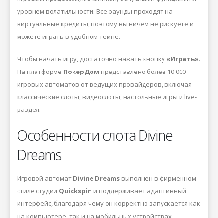
уровнем волатильности. Все раунды проходят на
виртуальные кредиты, поэтому вы ничем не рискуете и
можете играть в удобном темпе.
Чтобы начать игру, достаточно нажать кнопку
«Играть»
.
На платформе
ПокерДом
представлено более 10 000
игровых автоматов от ведущих провайдеров, включая
классические слоты, видеослоты, настольные игры и live-
раздел.
Особенности слота Divine
Dreams
Игровой автомат
Divine Dreams
выполнен в фирменном
стиле студии
Quickspin
и поддерживает адаптивный
интерфейс, благодаря чему он корректно запускается как
на компьютере, так и на мобильных устройствах.