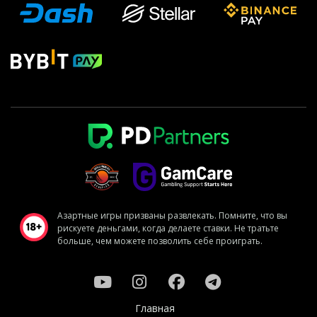
Азартные игры призваны развлекать. Помните, что вы
рискуете деньгами, когда делаете ставки. Не тратьте
больше, чем можете позволить себе проиграть.
Главная