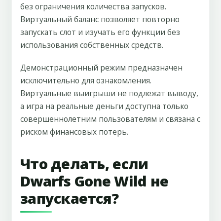
без ограничения количества запусков.
Виртуальный баланс позволяет повторно
запускать слот и изучать его функции без
использования собственных средств.
Демонстрационный режим предназначен
исключительно для ознакомления.
Виртуальные выигрыши не подлежат выводу,
а игра на реальные деньги доступна только
совершеннолетним пользователям и связана с
риском финансовых потерь.
Что делать, если
Dwarfs Gone Wild не
запускается?