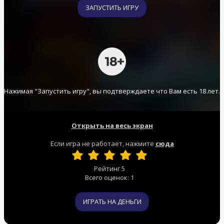
ЗАПУСТИТЬ ИГРУ
Нажимая "Запустить игру", вы подтверждаете что Вам есть 18 лет.
Открыть на весь экран
Если игра не работает, нажмите
сюда
Рейтинг
5
Всего оценок:
1
ИГРАТЬ НА ДЕНЬГИ