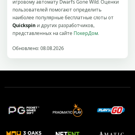
игровому автомату Dwarfs Gone Wild. Оценки
пользователей помогают определить
наиболее популярные бесплатные слоты от
Quickspin
и других разработчиков,
представленных на сайте
ПокерДом
.
Обновлено:
08.08.2026