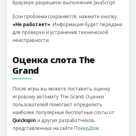
браузере разрешено выполнение JavaScript.
Если проблема сохраняется, нажмите кнопку
«Не работает»
. Информация будет передана
для проверки и устранения технической
неисправности.
Оценка слота The
Grand
После игры вы можете поставить оценку
игровому автомату The Grand. Оценки
пользователей помогают определить
наиболее популярные бесплатные слоты от
Quickspin
и других разработчиков,
представленных на сайте
ПокерДом
.