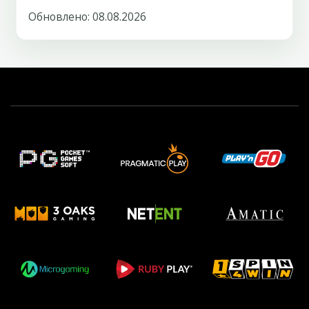
Обновлено:
08.08.2026