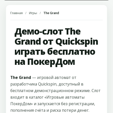
Главная
Игры
The Grand
Демо-слот The
Grand от Quickspin
играть бесплатно
на ПокерДом
The Grand
— игровой автомат от
разработчика Quickspin, доступный в
бесплатном демонстрационном режиме. Слот
входит в каталог «Игровые автоматы
ПокерДом» и запускается без регистрации,
пополнения счёта и риска потери денег.