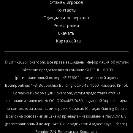
Отзывы игроков
Контакты
Официальное зеркало
Регистрация
Скачать
Карта сайта
© 2014-2026 Pokerdom. Все права защищены. Информация об услугах
Pokerdom предоставляется компанией TESHI LIMITED
(регистрационный номер: HE 376011; юридический адрес:
Boumpoulinas 1–3, Bouboulina Building, офис 42, 1060, Никосия, Кипр).
Согласно информации Pokerdom, услуги предоставляются на
основании лицензии № OGL/2024/487/0459, выданной Управлением
по контролю за азартными играми Кюрасао (Curaçao Gaming Control
Board) на основании лицензии принадлежит компании PlayDOM B.V.
(регистрационный номер: 145097; юридический адрес: Kaya Richard J.
Beaujon Z/N, Виллемстад, Кюрасао).