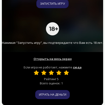
ЗАПУСТИТЬ ИГРУ
Нажимая "Запустить игру", вы подтверждаете что Вам есть 18 лет.
Открыть на весь экран
Если игра не работает, нажмите
сюда
Рейтинг
5
Всего оценок:
1
ИГРАТЬ НА ДЕНЬГИ