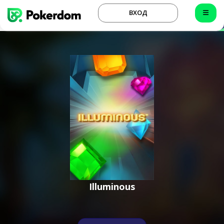
ВХОД
Illuminous