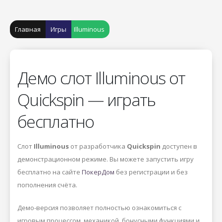
Главная
Игры
Illuminous
Демо слот Illuminous от
Quickspin — играть
бесплатно
Слот
Illuminous
от разработчика
Quickspin
доступен в
демонстрационном режиме. Вы можете запустить игру
бесплатно на сайте
ПокерДом
без регистрации и без
пополнения счёта.
Демо-версия позволяет полностью ознакомиться с
игровым процессом, механикой, бонусными функциями и