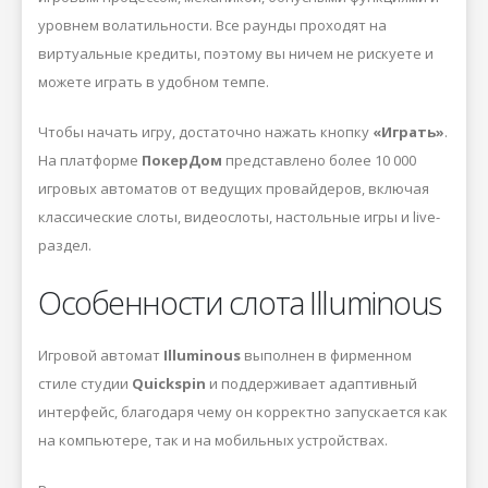
уровнем волатильности. Все раунды проходят на
виртуальные кредиты, поэтому вы ничем не рискуете и
можете играть в удобном темпе.
Чтобы начать игру, достаточно нажать кнопку
«Играть»
.
На платформе
ПокерДом
представлено более 10 000
игровых автоматов от ведущих провайдеров, включая
классические слоты, видеослоты, настольные игры и live-
раздел.
Особенности слота Illuminous
Игровой автомат
Illuminous
выполнен в фирменном
стиле студии
Quickspin
и поддерживает адаптивный
интерфейс, благодаря чему он корректно запускается как
на компьютере, так и на мобильных устройствах.