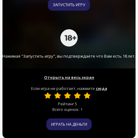
ЗАПУСТИТЬ ИГРУ
Нажимая "Запустить игру", вы подтверждаете что Вам есть 18 лет.
Открыть на весь экран
Если игра не работает, нажмите
сюда
Рейтинг
5
Всего оценок:
1
ИГРАТЬ НА ДЕНЬГИ