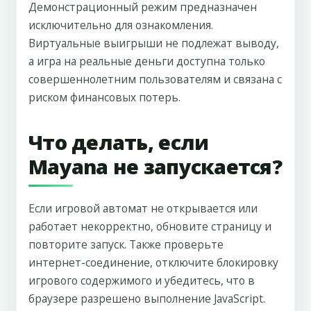
Демонстрационный режим предназначен
исключительно для ознакомления.
Виртуальные выигрыши не подлежат выводу,
а игра на реальные деньги доступна только
совершеннолетним пользователям и связана с
риском финансовых потерь.
Что делать, если
Mayana не запускается?
Если игровой автомат не открывается или
работает некорректно, обновите страницу и
повторите запуск. Также проверьте
интернет-соединение, отключите блокировку
игрового содержимого и убедитесь, что в
браузере разрешено выполнение JavaScript.