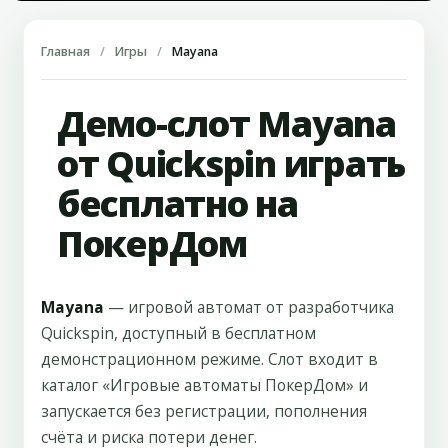
Главная
Игры
Mayana
Демо-слот Mayana
от Quickspin играть
бесплатно на
ПокерДом
Mayana
— игровой автомат от разработчика
Quickspin, доступный в бесплатном
демонстрационном режиме. Слот входит в
каталог «Игровые автоматы ПокерДом» и
запускается без регистрации, пополнения
счёта и риска потери денег.