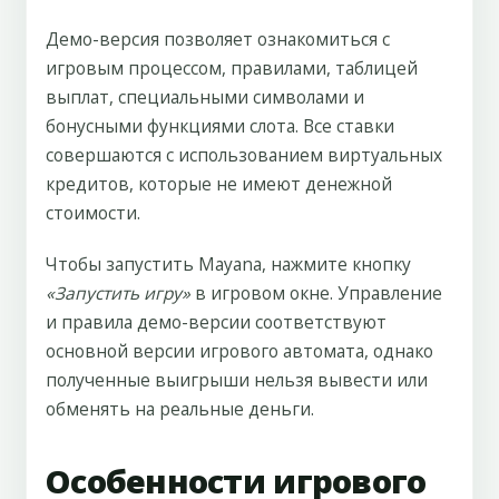
Демо-версия позволяет ознакомиться с
игровым процессом, правилами, таблицей
выплат, специальными символами и
бонусными функциями слота. Все ставки
совершаются с использованием виртуальных
кредитов, которые не имеют денежной
стоимости.
Чтобы запустить Mayana, нажмите кнопку
«Запустить игру»
в игровом окне. Управление
и правила демо-версии соответствуют
основной версии игрового автомата, однако
полученные выигрыши нельзя вывести или
обменять на реальные деньги.
Особенности игрового