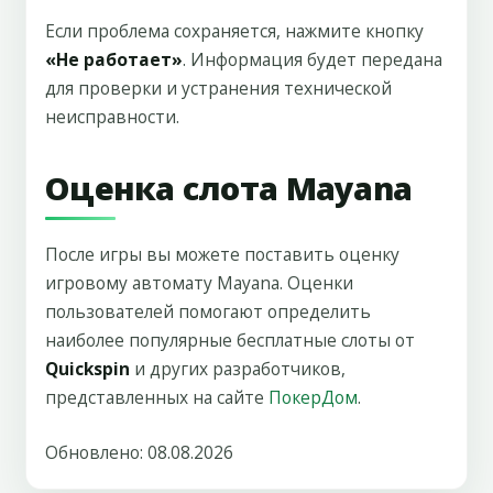
Если проблема сохраняется, нажмите кнопку
«Не работает»
. Информация будет передана
для проверки и устранения технической
неисправности.
Оценка слота Mayana
После игры вы можете поставить оценку
игровому автомату Mayana. Оценки
пользователей помогают определить
наиболее популярные бесплатные слоты от
Quickspin
и других разработчиков,
представленных на сайте
ПокерДом
.
Обновлено:
08.08.2026