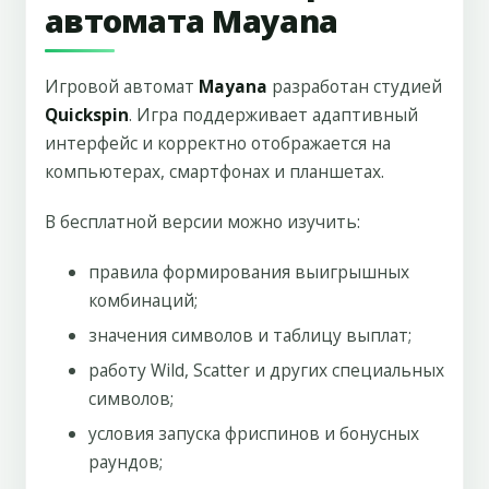
автомата Mayana
Игровой автомат
Mayana
разработан студией
Quickspin
. Игра поддерживает адаптивный
интерфейс и корректно отображается на
компьютерах, смартфонах и планшетах.
В бесплатной версии можно изучить:
правила формирования выигрышных
комбинаций;
значения символов и таблицу выплат;
работу Wild, Scatter и других специальных
символов;
условия запуска фриспинов и бонусных
раундов;