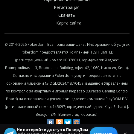
Регистрация
Скачать
Карта сайта
© 2014-2026 Pokerdom. Все права защищены. Информация об услугах
Pokerdom предоставляется компанией TESHI LIMITED
(регистрационный номер: HE 376011; юридический адрес:
Boumpoulinas 1–3, Bouboulina Building, офис 42, 1060, Никосия, Кипр).
Согласно информации Pokerdom, услуги предоставляются на
основании лицензии № OGL/2024/487/0459, выданной Управлением
по контролю за азартными играми Кюрасао (Curaçao Gaming Control
Board) на основании лицензии принадлежит компании PlayDOM B.V.
(регистрационный номер: 145097; юридический адрес: Kaya Richard J.
Beaujon Z/N, Виллемстад, Кюрасао).
Не потеряйте доступ к ПокерДом
© 2026 All rights reserved.